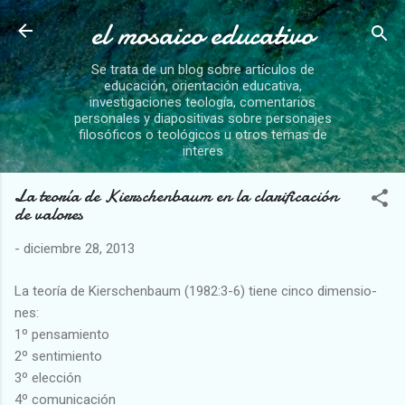
el mosaico educativo
Ir al contenido principal
Se trata de un blog sobre artículos de
educación, orientación educativa,
investigaciones teología, comentarios
personales y diapositivas sobre personajes
filosóficos o teológicos u otros temas de
interes
La teoría de Kierschenbaum en la clarificación
de valores
-
diciembre 28, 2013
La teoría de Kierschenbaum (1982:3-6) tiene cinco dimensio­
nes:
1º pensamiento
2º sentimiento
3º elección
4º comunicación