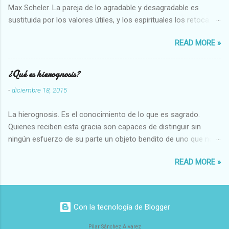
Max Scheler. La pareja de lo agradable y desagradable es
sustituida por los valores útiles, y los espirituales los retoca.
Su clasificación queda : 1 UTILES Capaz-Incapaz Caro-Barato
READ MORE »
Abundante-Escaso,etc 2 VITALES Sano-Enfermo Selecto-
Vulgar Enérgico-Inerte Fuerte-Débil,etc. 3 ESPIRITUALES a)
Intelectuales Conocimiento-Error Exacto-Aproximado
¿Qué es hierognosis?
Evidente-Probable,etc b) Morales Bueno-malo Bondadoso-
-
diciembre 18, 2015
malvado Justo-Injusto Escrupuloso-Relajado Leal-Desleal,etc.
d) Estéticos Bello-Feo Gracioso-Tosco Elegante-Inelegante
La hierognosis. Es el conocimiento de lo que es sagrado.
Armonioso-Inarmonioso 4 RELIGIOSOS Santo-Pr...
Quienes reciben esta gracia son capaces de distinguir sin
ningún esfuerzo de su parte un objeto bendito de uno que no
lo está, o las auténticas reliquias de los santos.
READ MORE »
Con la tecnología de Blogger
Pilar Sánchez Alvarez