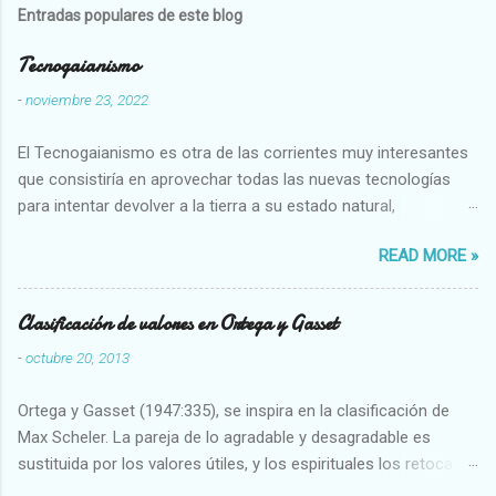
Entradas populares de este blog
Tecnogaianismo
-
noviembre 23, 2022
El Tecnogaianismo es otra de las corrientes muy interesantes
que consistiría en aprovechar todas las nuevas tecnologías
para intentar devolver a la tierra a su estado natural,
restaurarando todo el daño que hemos hecho a la tierra los
READ MORE »
seres humanos.
Clasificación de valores en Ortega y Gasset
-
octubre 20, 2013
Ortega y Gasset (1947:335), se inspira en la clasificación de
Max Scheler. La pareja de lo agradable y desagradable es
sustituida por los valores útiles, y los espirituales los retoca.
Su clasificación queda : 1 UTILES Capaz-Incapaz Caro-Barato