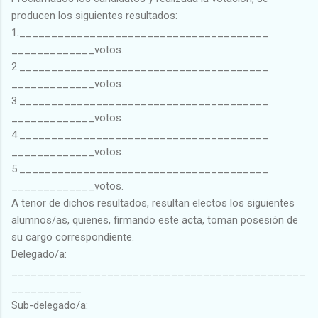
producen los siguientes resultados:
1._______________________________________
_____________votos.
2._______________________________________
_____________votos.
3._______________________________________
_____________votos.
4._______________________________________
_____________votos.
5._______________________________________
_____________votos.
A tenor de dichos resultados, resultan electos los siguientes
alumnos/as, quienes, firmando este acta, toman posesión de
su cargo correspondiente.
Delegado/a:
______________________________________________
___________
Sub-delegado/a: