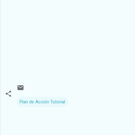
Plan de Acción Tutorial
C
o
m