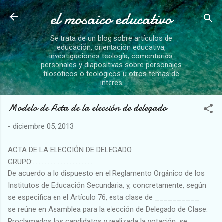
el mosaico educativo
Ir al contenido principal
Se trata de un blog sobre artículos de
educación, orientación educativa,
investigaciones teología, comentarios
personales y diapositivas sobre personajes
filosóficos o teológicos u otros temas de
interes
Modelo de Acta de la elección de delegado
-
diciembre 05, 2013
ACTA DE LA ELECCIÓN DE DELEGADO
GRUPO:........................................
De acuerdo a lo dispuesto en el Reglamento Orgánico de los
Institutos de Educación Secundaria, y, concretamente, según
se especifica en el Artículo 76, esta clase de __________
se reúne en Asamblea para la elección de Delegado de Clase.
Proclamados los candidatos y realizada la votación, se