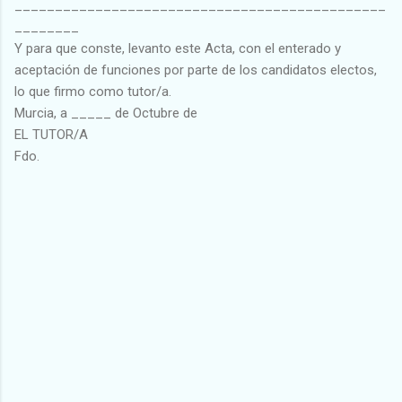
______________________________________________
________
Y para que conste, levanto este Acta, con el enterado y
aceptación de funciones por parte de los candidatos electos,
lo que firmo como tutor/a.
Murcia, a _____ de Octubre de
EL TUTOR/A
Fdo.