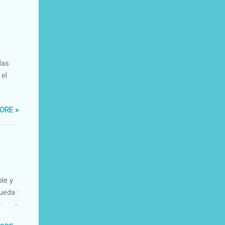
das
 el
ORE »
ble y
ueda :
o-
xacto-