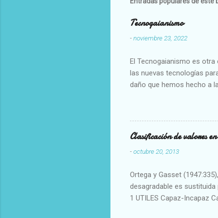
Entradas populares de este 
Tecnogaianismo
-
noviembre 23, 2022
El Tecnogaianismo es otra d
las nuevas tecnologías para
daño que hemos hecho a la
Clasificación de valores e
-
octubre 20, 2013
Ortega y Gasset (1947:335), 
desagradable es sustituida p
1 UTILES Capaz-Incapaz C
Vulgar Enérgico-Inerte Fue