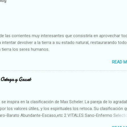
blog
e las corrientes muy interesantes que consistiría en aprovechar to
 intentar devolver a la tierra a su estado natural, restaurarando todo
 tierra los seres humanos.
READ M
n Ortega y Gasset
se inspira en la clasificación de Max Scheler. La pareja de lo agrada
or los valores útiles, y los espirituales los retoca. Su clasificación q
aro-Barato Abundante-Escaso,etc 2 VITALES Sano-Enfermo Select
rte-Débil,etc. 3 ESPIRITUALES a) Intelectuales Conocimiento-Error E