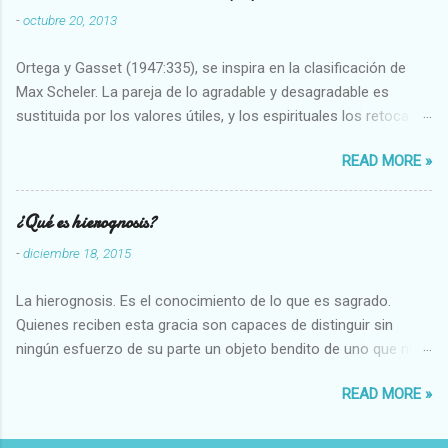
-
octubre 20, 2013
Ortega y Gasset (1947:335), se inspira en la clasificación de
Max Scheler. La pareja de lo agradable y desagradable es
sustituida por los valores útiles, y los espirituales los retoca.
Su clasificación queda : 1 UTILES Capaz-Incapaz Caro-Barato
READ MORE »
Abundante-Escaso,etc 2 VITALES Sano-Enfermo Selecto-
Vulgar Enérgico-Inerte Fuerte-Débil,etc. 3 ESPIRITUALES a)
Intelectuales Conocimiento-Error Exacto-Aproximado
¿Qué es hierognosis?
Evidente-Probable,etc b) Morales Bueno-malo Bondadoso-
-
diciembre 18, 2015
malvado Justo-Injusto Escrupuloso-Relajado Leal-Desleal,etc.
d) Estéticos Bello-Feo Gracioso-Tosco Elegante-Inelegante
La hierognosis. Es el conocimiento de lo que es sagrado.
Armonioso-Inarmonioso 4 RELIGIOSOS Santo-Pr...
Quienes reciben esta gracia son capaces de distinguir sin
ningún esfuerzo de su parte un objeto bendito de uno que no
lo está, o las auténticas reliquias de los santos.
READ MORE »