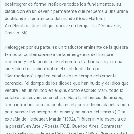
desintegrar de forma irreflexiva todos los fundamentos, su
disolución en un devenir permanente que recuerda a una araña
deshilando el entramado del mundo.(Rosa Hartmut
Accéleration. Une critique sociale du temps, La Découverte,
París, p. 55).
Heidegger, por su parte, es un traductor eminente de la quiebra
temporal contemporánea de la emergencia del hombre
moderno y de la pérdida de referentes tradicionales por una
incertidumbre radical sobre el sentido del tiempo.
“Ser moderno” significa habitar en un tiempo doblemente
carencial, “el tiempo de los dioses que han huido y del dios que
vendrá”; en un mundo en el que, como escribió Marx, todo lo
estable se desvanece en el aire. Bajo la influencia de ambos,
Rosa introduce una sospecha en el par modernidadaceleración
para pensar los tiempos de crisis y las crisis del tiempo.( Cita
extraída de Heidegger, Martin (1992), “Hölderlin y la esencia de
la poesía”, en Arte y Poesía, F.C.E., Buenos Aires. Contrastar
con la reflexión crítica de Celso Sánchez (1996), “Recursividad,