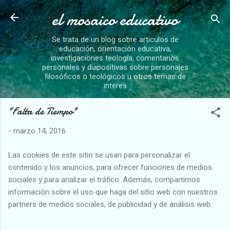
el mosaico educativo
Ir al contenido principal
Se trata de un blog sobre artículos de
educación, orientación educativa,
investigaciones teología, comentarios
personales y diapositivas sobre personajes
filosóficos o teológicos u otros temas de
interes
"Falta de Tiempo"
-
marzo 14, 2016
Las cookies de este sitio se usan para personalizar el
contenido y los anuncios, para ofrecer funciones de medios
sociales y para analizar el tráfico. Además, compartimos
información sobre el uso que haga del sitio web con nuestros
partners de medios sociales, de publicidad y de análisis web.