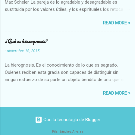
Max Scheler. La pareja de lo agradable y desagradable es
sustituida por los valores útiles, y los espirituales los retoca.
Su clasificación queda : 1 UTILES Capaz-Incapaz Caro-Barato
READ MORE »
Abundante-Escaso,etc 2 VITALES Sano-Enfermo Selecto-
Vulgar Enérgico-Inerte Fuerte-Débil,etc. 3 ESPIRITUALES a)
Intelectuales Conocimiento-Error Exacto-Aproximado
¿Qué es hierognosis?
Evidente-Probable,etc b) Morales Bueno-malo Bondadoso-
-
diciembre 18, 2015
malvado Justo-Injusto Escrupuloso-Relajado Leal-Desleal,etc.
d) Estéticos Bello-Feo Gracioso-Tosco Elegante-Inelegante
La hierognosis. Es el conocimiento de lo que es sagrado.
Armonioso-Inarmonioso 4 RELIGIOSOS Santo-Pr...
Quienes reciben esta gracia son capaces de distinguir sin
ningún esfuerzo de su parte un objeto bendito de uno que no
lo está, o las auténticas reliquias de los santos.
READ MORE »
Con la tecnología de Blogger
Pilar Sánchez Alvarez