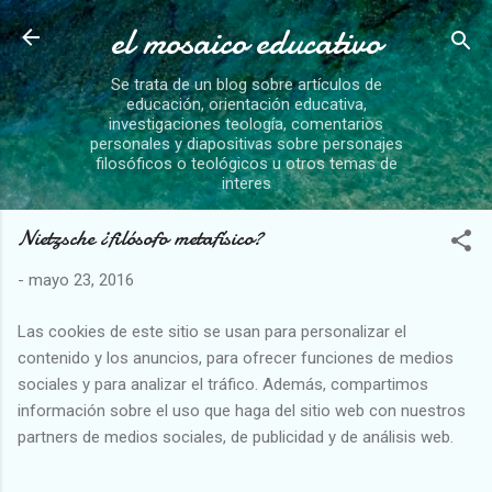
el mosaico educativo
Ir al contenido principal
Se trata de un blog sobre artículos de
educación, orientación educativa,
investigaciones teología, comentarios
personales y diapositivas sobre personajes
filosóficos o teológicos u otros temas de
interes
Nietzsche ¿filósofo metafísico?
-
mayo 23, 2016
Las cookies de este sitio se usan para personalizar el
contenido y los anuncios, para ofrecer funciones de medios
sociales y para analizar el tráfico. Además, compartimos
información sobre el uso que haga del sitio web con nuestros
partners de medios sociales, de publicidad y de análisis web.