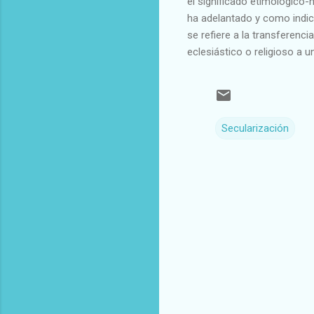
el significado etimológico-
ha adelantado y como indica
se refiere a la transferenci
eclesiástico o religioso a un
Secularización
C
o
m
e
n
t
a
r