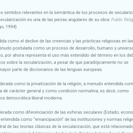
res sentidos relevantes en la semántica de los procesos de seculariz
ecularización es una de las piezas angulares de su obra:
Public Reli
o, 1994)
ida como el declive de las creencias y las prácticas religiosas en la
nudo postulada como un proceso de desarrollo, humano y universa
ro, por ahora representa el uso más extendido del término en los de
 sobre la secularización, a pesar de que paradójicamente no se
mayor parte de diccionarios de las lenguas europeas.
iderada como la privatización de la religión, a menudo entendida co
a de carácter general y como condición normativa, es decir, como
ica democrática liberal moderna.
iderada como diferenciación de las esferas seculares (Estado, econ
e entendida como “emancipación” de las instituciones y normas religi
al de las teorías clásicas de la secularización, que está relacionad