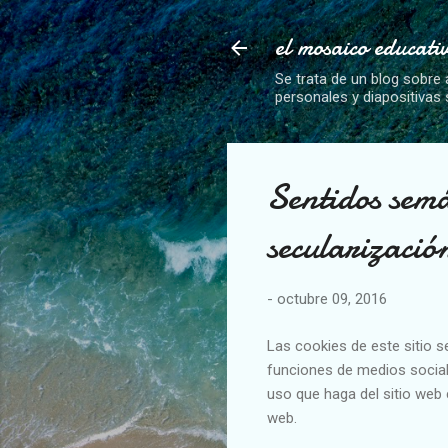
el mosaico educati
Se trata de un blog sobre 
personales y diapositivas
Sentidos semá
secularizació
-
octubre 09, 2016
Las cookies de este sitio s
funciones de medios social
uso que haga del sitio web 
web.