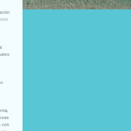
ación
gions
s
l.
bates
mo
omía,
osas.
o con