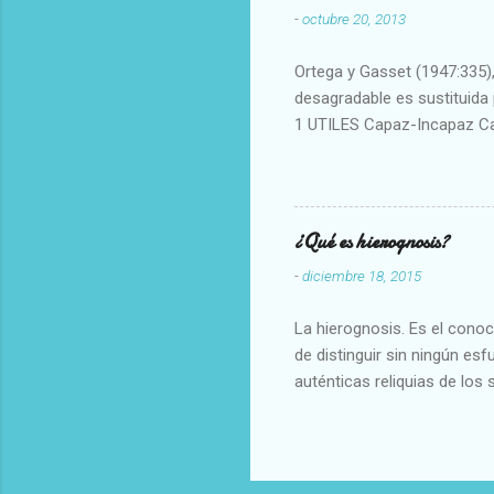
-
octubre 20, 2013
Ortega y Gasset (1947:335), 
desagradable es sustituida p
1 UTILES Capaz-Incapaz C
Vulgar Enérgico-Inerte Fue
Aproximado Evidente-Proba
Escrupuloso-Relajado Leal-
Armonioso-Inarmonioso 4 R
¿Qué es hierognosis?
-
diciembre 18, 2015
La hierognosis. Es el cono
de distinguir sin ningún es
auténticas reliquias de los 