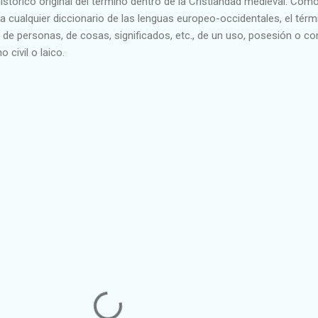
histórico original del término dentro de la Cristiandad medieval. Com
 cualquier diccionario de las lenguas europeo-occidentales, el térm
a de personas, de cosas, significados, etc., de un uso, posesión o co
o civil o laico.