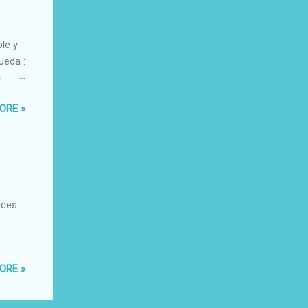
ble y
ueda :
o-
xacto-
ORE »
ante
aces
ORE »