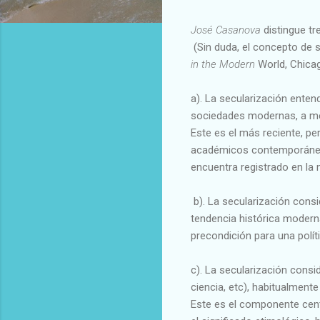
José Casanova
distingue t
(Sin duda, el concepto de s
in the Modern
World, Chicag
a). La secularización entend
sociedades modernas, a me
Este es el más reciente, pe
académicos contemporáneos
encuentra registrado en la 
b). La secularización cons
tendencia histórica modern
precondición para una polít
c). La secularización cons
ciencia, etc), habitualment
Este es el componente centr