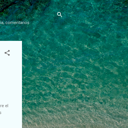
gía, comentarios
re el
s