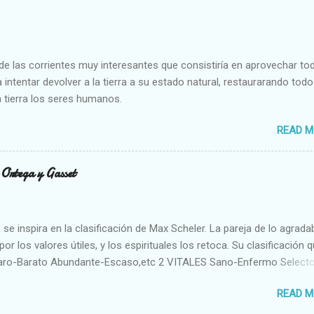
e las corrientes muy interesantes que consistiría en aprovechar to
 intentar devolver a la tierra a su estado natural, restaurarando todo
 tierra los seres humanos.
READ M
n Ortega y Gasset
se inspira en la clasificación de Max Scheler. La pareja de lo agrada
or los valores útiles, y los espirituales los retoca. Su clasificación q
aro-Barato Abundante-Escaso,etc 2 VITALES Sano-Enfermo Select
rte-Débil,etc. 3 ESPIRITUALES a) Intelectuales Conocimiento-Error E
READ M
ble,etc b) Morales Bueno-malo Bondadoso-malvado Justo-Injusto
Desleal,etc. d) Estéticos Bello-Feo Gracioso-Tosco Elegante-Ineleg