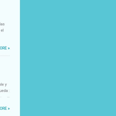
das
 el
ORE »
ble y
ueda :
o-
xacto-
ORE »
ante