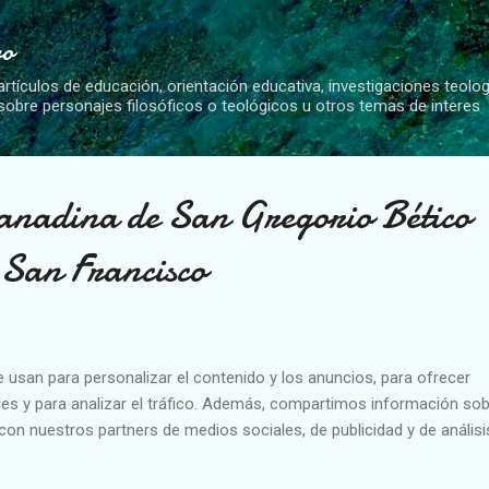
Ir al contenido principal
vo
artículos de educación, orientación educativa, investigaciones teolo
 sobre personajes filosóficos o teológicos u otros temas de interes
anadina de San Gregorio Bético
 San Francisco
e usan para personalizar el contenido y los anuncios, para ofrecer
es y para analizar el tráfico. Además, compartimos información sob
con nuestros partners de medios sociales, de publicidad y de análisi