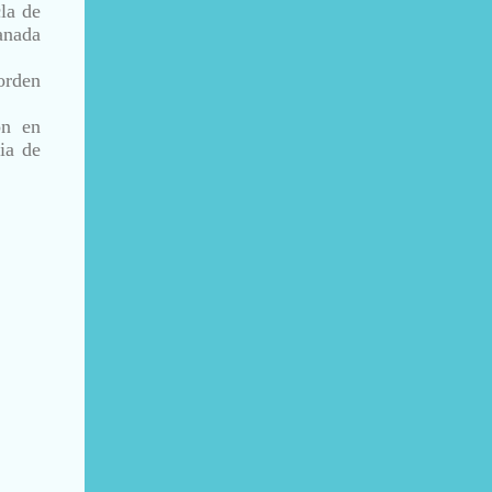
la de
anada
orden
on en
sia de