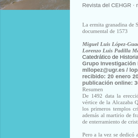
Revista del CEHGR
·
La ermita granadina de 
documental de 1573
Miguel Luis López-Gua
Lorenzo Luis Padilla M
Catedrático de Histor
Grupo Investigación
mllopez@ugr.es / l
recibido
: 20 enero 2
publicación online
: 
Resumen
De 1492 data la erecci
vértice
de la Alcazaba Q
los primeros
templos cr
además al martirio de
fr
de enterramiento de crist
Pero a la vez se dedicó 