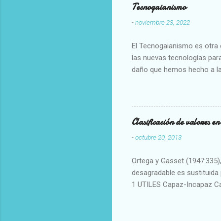
Tecnogaianismo
-
noviembre 23, 2022
El Tecnogaianismo es otra d
las nuevas tecnologías para
daño que hemos hecho a la
Clasificación de valores e
-
octubre 20, 2013
Ortega y Gasset (1947:335), 
desagradable es sustituida p
1 UTILES Capaz-Incapaz C
Vulgar Enérgico-Inerte Fue
Aproximado Evidente-Proba
Escrupuloso-Relajado Leal-