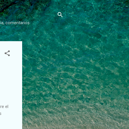
gía, comentarios
re el
s