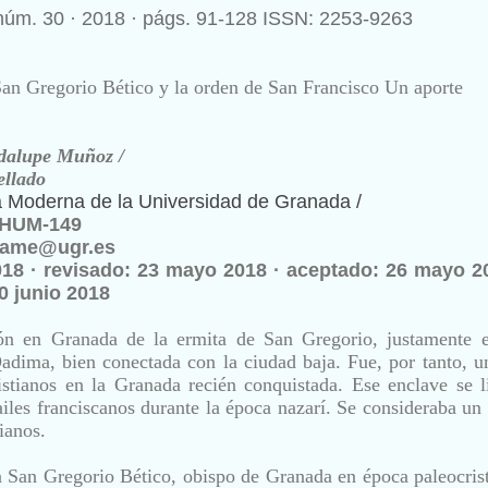
núm. 30
·
2018
·
págs. 91-128 ISSN: 2253-9263
San Gregorio Bético
y la orden de San Francisco
Un aporte
dalupe Muñoz /
ellado
ia Moderna de la Universidad de Granada /
 HUM-149
opame@ugr.es
018 ·
revisado
: 23 mayo 2018 ·
aceptado
: 26 mayo 2
30 junio 2018
ón en Granada de la ermita de San Gregorio, justamente 
adima, bien conectada con la ciudad baja. Fue, por tanto, u
istianos en la Granada recién conquistada. Ese enclave se l
ailes franciscanos durante la época nazarí. Se consideraba un
ianos.
a San Gregorio Bético, obispo de Granada en época paleocrist