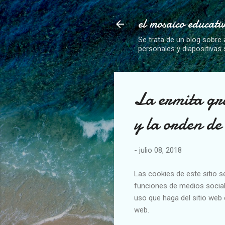
el mosaico educati
Se trata de un blog sobre 
personales y diapositivas
La ermita gr
y la orden de
-
julio 08, 2018
Las cookies de este sitio s
funciones de medios social
uso que haga del sitio web 
web.