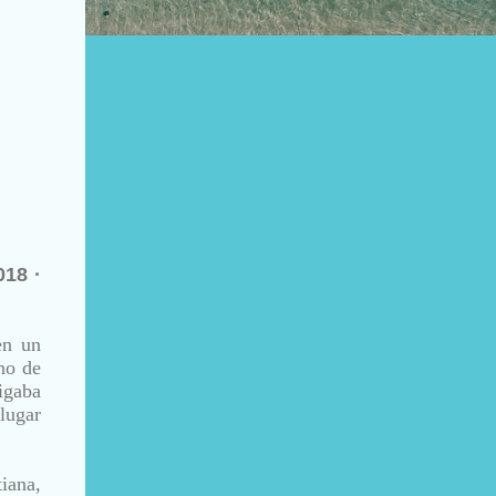
018 ·
en un
no de
igaba
 lugar
iana,