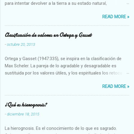
para intentar devolver a la tierra a su estado natural,
restaurarando todo el daño que hemos hecho a la tierra los
READ MORE »
seres humanos.
Clasificación de valores en Ortega y Gasset
-
octubre 20, 2013
Ortega y Gasset (1947:335), se inspira en la clasificación de
Max Scheler. La pareja de lo agradable y desagradable es
sustituida por los valores útiles, y los espirituales los retoca.
Su clasificación queda : 1 UTILES Capaz-Incapaz Caro-Barato
READ MORE »
Abundante-Escaso,etc 2 VITALES Sano-Enfermo Selecto-
Vulgar Enérgico-Inerte Fuerte-Débil,etc. 3 ESPIRITUALES a)
Intelectuales Conocimiento-Error Exacto-Aproximado
¿Qué es hierognosis?
Evidente-Probable,etc b) Morales Bueno-malo Bondadoso-
-
diciembre 18, 2015
malvado Justo-Injusto Escrupuloso-Relajado Leal-Desleal,etc.
d) Estéticos Bello-Feo Gracioso-Tosco Elegante-Inelegante
La hierognosis. Es el conocimiento de lo que es sagrado.
Armonioso-Inarmonioso 4 RELIGIOSOS Santo-Pr...