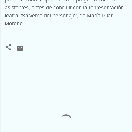
asistentes, antes de concluir con la representación
teatral 'Sálveme del personaje', de María Pilar
Moreno.
C
o
m
e
n
t
a
r
i