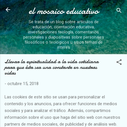
el mosaico educativo
Ir al contenido principal
Se trata de un blog sobre artículos de
educación, orientación educativa,
investigaciones teología, comentarios
personales y diapositivas sobre personajes
filosóficos o teológicos u otros temas de
interes
Llevar la espiritualidad a la vida cotidiana
para que ésta sea una constante en nuestras
vidas
-
octubre 15, 2018
Las cookies de este sitio se usan para personalizar el
contenido y los anuncios, para ofrecer funciones de medios
sociales y para analizar el tráfico. Además, compartimos
información sobre el uso que haga del sitio web con nuestros
partners de medios sociales, de publicidad y de análisis web.