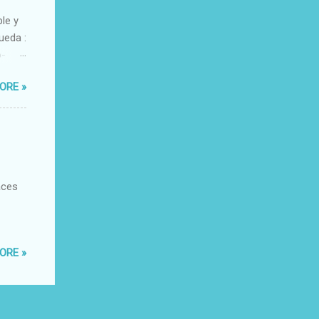
ble y
ueda :
o-
xacto-
ORE »
ante
aces
ORE »