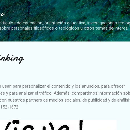
Ir al contenido principal
vo
artículos de educación, orientación educativa, investigaciones teolo
 sobre personajes filosóficos o teológicos u otros temas de interes
inking
e usan para personalizar el contenido y los anuncios, para ofrecer
es y para analizar el tráfico. Además, compartimos información sob
con nuestros partners de medios sociales, de publicidad y de análisi
1152-1672