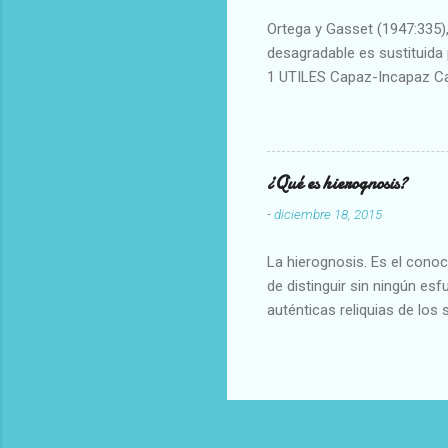
Ortega y Gasset (1947:335), 
desagradable es sustituida p
1 UTILES Capaz-Incapaz C
Vulgar Enérgico-Inerte Fue
Aproximado Evidente-Proba
Escrupuloso-Relajado Leal-
Armonioso-Inarmonioso 4 R
¿Qué es hierognosis?
-
diciembre 18, 2015
La hierognosis. Es el cono
de distinguir sin ningún es
auténticas reliquias de los 