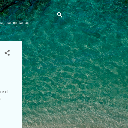
gía, comentarios
re el
s