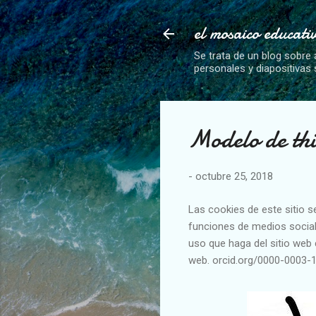
el mosaico educati
Se trata de un blog sobre 
personales y diapositivas
Modelo de th
-
octubre 25, 2018
Las cookies de este sitio s
funciones de medios social
uso que haga del sitio web 
web. orcid.org/0000-0003-