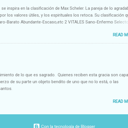
se inspira en la clasificación de Max Scheler. La pareja de lo agrada
or los valores útiles, y los espirituales los retoca. Su clasificación q
aro-Barato Abundante-Escaso,etc 2 VITALES Sano-Enfermo Select
rte-Débil,etc. 3 ESPIRITUALES a) Intelectuales Conocimiento-Error E
READ M
ble,etc b) Morales Bueno-malo Bondadoso-malvado Justo-Injusto
Desleal,etc. d) Estéticos Bello-Feo Gracioso-Tosco Elegante-Ineleg
ELIGIOSOS Santo-Pr...
cimiento de lo que es sagrado. Quienes reciben esta gracia son cap
fuerzo de su parte un objeto bendito de uno que no lo está, o las
santos.
READ M
Con la tecnología de Blogger