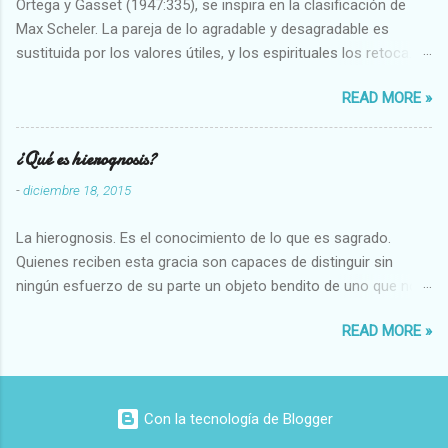
Ortega y Gasset (1947:335), se inspira en la clasificación de
Max Scheler. La pareja de lo agradable y desagradable es
sustituida por los valores útiles, y los espirituales los retoca.
Su clasificación queda : 1 UTILES Capaz-Incapaz Caro-Barato
READ MORE »
Abundante-Escaso,etc 2 VITALES Sano-Enfermo Selecto-
Vulgar Enérgico-Inerte Fuerte-Débil,etc. 3 ESPIRITUALES a)
Intelectuales Conocimiento-Error Exacto-Aproximado
¿Qué es hierognosis?
Evidente-Probable,etc b) Morales Bueno-malo Bondadoso-
-
diciembre 18, 2015
malvado Justo-Injusto Escrupuloso-Relajado Leal-Desleal,etc.
d) Estéticos Bello-Feo Gracioso-Tosco Elegante-Inelegante
La hierognosis. Es el conocimiento de lo que es sagrado.
Armonioso-Inarmonioso 4 RELIGIOSOS Santo-Pr...
Quienes reciben esta gracia son capaces de distinguir sin
ningún esfuerzo de su parte un objeto bendito de uno que no
lo está, o las auténticas reliquias de los santos.
READ MORE »
Con la tecnología de Blogger