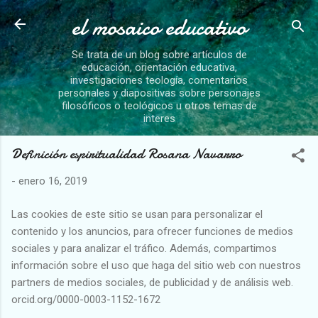
el mosaico educativo
Ir al contenido principal
Se trata de un blog sobre artículos de
educación, orientación educativa,
investigaciones teología, comentarios
personales y diapositivas sobre personajes
filosóficos o teológicos u otros temas de
interes
Definición espiritualidad Rosana Navarro
-
enero 16, 2019
Las cookies de este sitio se usan para personalizar el
contenido y los anuncios, para ofrecer funciones de medios
sociales y para analizar el tráfico. Además, compartimos
información sobre el uso que haga del sitio web con nuestros
partners de medios sociales, de publicidad y de análisis web.
orcid.org/0000-0003-1152-1672