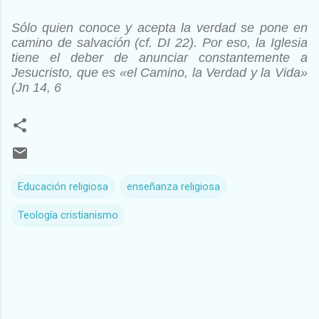
Sólo quien conoce y
acepta la verdad se pone en
camino de salvación (cf. DI 22). Por
eso, la Iglesia
tiene el deber de anunciar constantemente a
Jesucristo,
que es «el Camino, la Verdad y la Vida»
(Jn 14, 6
Educación religiosa
enseñanza religiosa
Teología cristianismo
C
o
m
e