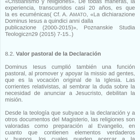
«Cristianismo y religiones». De todas
maneras, la
experiencia, transcurridos casi 20 años, es que
la
es ecuménicas(
Cf. A. A
, «La dichiarazione
MATO
Dominus Iesus a quindici anni dalla
publicazione (2000-2015)», Poznanskie Studia
Teologiczn29 (2015) 7-15.
.)
8.2.
Valor pastoral de la Declaración
Dominus Iesus cumplió también una función
pastoral, al promover
y apoyar la missio ad gentes,
que es la vocación original
de la Iglesia. Las
corrientes relativistas, al sembrar la duda sobre
la
necesidad de anunciar a Jesucristo, debilitan la
misión.
Desde
la teología que subyace a la declaración y a
otros documentos
del Magisterio, las religiones son
valoradas como preparación
al Evangelio, en
cuanto que contienen elementos verdaderos
y
buenos, los cuales pueden acercar a la