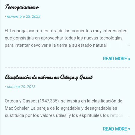
Tecnogaianismo
-
noviembre 23, 2022
El Tecnogaianismo es otra de las corrientes muy interesantes
que consistiría en aprovechar todas las nuevas tecnologías
para intentar devolver a la tierra a su estado natural,
restaurarando todo el daño que hemos hecho a la tierra los
READ MORE »
seres humanos.
Clasificación de valores en Ortega y Gasset
-
octubre 20, 2013
Ortega y Gasset (1947:335), se inspira en la clasificación de
Max Scheler. La pareja de lo agradable y desagradable es
sustituida por los valores útiles, y los espirituales los retoca.
Su clasificación queda : 1 UTILES Capaz-Incapaz Caro-Barato
READ MORE »
Abundante-Escaso,etc 2 VITALES Sano-Enfermo Selecto-