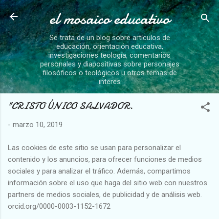
el mosaico educativo
Ir al contenido principal
Se trata de un blog sobre artículos de
educación, orientación educativa,
investigaciones teología, comentarios
personales y diapositivas sobre personajes
filosóficos o teológicos u otros temas de
interes
"CRISTO ÚNICO SALVADOR.
-
marzo 10, 2019
Las cookies de este sitio se usan para personalizar el
contenido y los anuncios, para ofrecer funciones de medios
sociales y para analizar el tráfico. Además, compartimos
información sobre el uso que haga del sitio web con nuestros
partners de medios sociales, de publicidad y de análisis web.
orcid.org/0000-0003-1152-1672