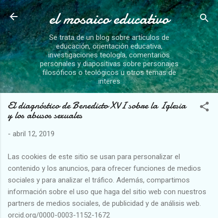
el mosaico educativo
Ir al contenido principal
Se trata de un blog sobre artículos de
educación, orientación educativa,
investigaciones teología, comentarios
personales y diapositivas sobre personajes
filosóficos o teológicos u otros temas de
interes
El diagnóstico de Benedicto XVI sobre la Iglesia
y los abusos sexuales
-
abril 12, 2019
Las cookies de este sitio se usan para personalizar el
contenido y los anuncios, para ofrecer funciones de medios
sociales y para analizar el tráfico. Además, compartimos
información sobre el uso que haga del sitio web con nuestros
partners de medios sociales, de publicidad y de análisis web.
orcid.org/0000-0003-1152-1672