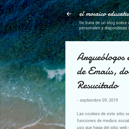
el mosaico educati
Se trata de un blog sobre 
personales y diapositivas
Arqueólogos e
de Emaús, don
Resucitado
-
septiembre 09, 2019
Las cookies de este sitio s
funciones de medios social
uso que haga del sitio web 