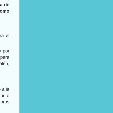
na de
 como
ra el
á por
 para
alén,
 a la
punto
soros