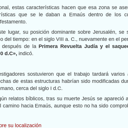
onal, estas características hacen que esa zona se as
rísticas que se le daban a Emaús dentro de los cu
Testamento.
te lugar, su posición dominante sobre Jerusalén, se s
go del tiempo: en el siglo VIII a. C., nuevamente en el pe
ez después de la
Primera Revuelta Judía y el saque
0 d.C»,
indicó.
stigadores sostuvieron que el trabajo tardará varios
has de estas estructuras habrían sido modificadas du
mano, cerca del siglo I d.C.
ún relatos bíblicos, tras su muerte Jesús se apareció 
 el camino hacia Emaús, aunque esto no ha sido compr
bre su localización