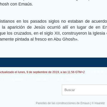
 Ghosh con Emaús.
stianos en los pasados siglos ​​no estaban de acuerd
 la aparición de Jesús ocurrió allí en lugar de en 
ue los cruzados, en el siglo XII, construyeron la Iglesia 
amente pintada al fresco en Abu Ghosh».
InfoCatólic
Actualizado el lunes, 9 de septiembre de 2019, a las 11:56 GTM+2
s
Opinión
Colabora
Suscríbete
Paredes de las construcciones de Emaus | © Haaretz