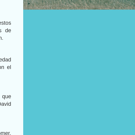
estos
as de
n.
üedad
on el
e que
David
ömer,