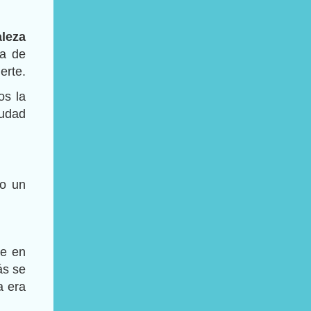
aleza
a de
erte.
os la
iudad
do un
ue en
ás se
a era