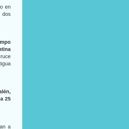
do en
s dos
iempo
ntina
cruce
tigua
lén,
 a 25
lan a