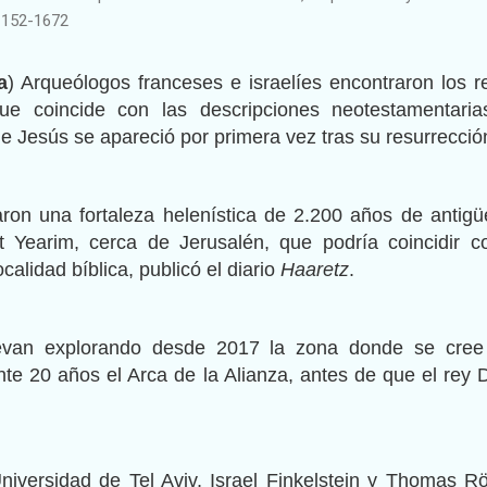
1152-1672
a
) Arqueólogos franceses e israelíes encontraron los r
ue coincide con las descripciones neotestamentari
 Jesús se apareció por primera vez tras su resurrecció
caron una fortaleza helenística de 2.200 años de antig
t Yearim, cerca de Jerusalén, que podría coincidir c
alidad bíblica, publicó el diario
Haaretz
.
llevan explorando desde 2017 la zona donde se cre
te 20 años el Arca de la Alianza, antes de que el rey 
niversidad de Tel Aviv, Israel Finkelstein y Thomas R