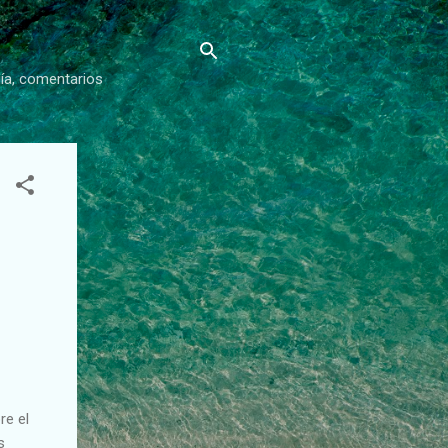
gía, comentarios
re el
s