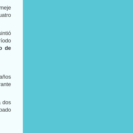
emeje
atro
intió
ríodo
o de
 años
rante
a dos
obado