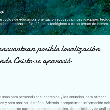
Ir al contenido principal
vo
artículos de educación, orientación educativa, investigaciones teolo
 sobre personajes filosóficos o teológicos u otros temas de interes
ncuentran posible localización
de Cristo se apareció
e usan para personalizar el contenido y los anuncios, para ofrecer
es y para analizar el tráfico. Además, compartimos información sob
con nuestros partners de medios sociales, de publicidad y de análisi