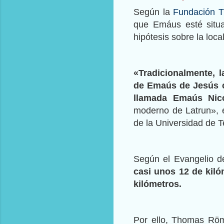
Según la
Fundación T
que Emáus esté situa
hipótesis sobre la loca
«Tradicionalmente, l
de Emaús de Jesús co
llamada Emaús Nico
moderno de Latrun», e
de la Universidad de T
Según el Evangelio 
casi unos 12 de kiló
kilómetros.
Por ello, Thomas Röm