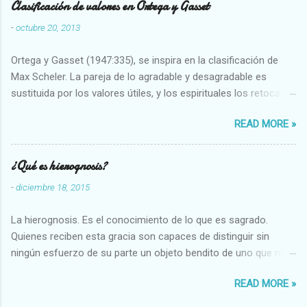
Clasificación de valores en Ortega y Gasset
-
octubre 20, 2013
Ortega y Gasset (1947:335), se inspira en la clasificación de
Max Scheler. La pareja de lo agradable y desagradable es
sustituida por los valores útiles, y los espirituales los retoca.
Su clasificación queda : 1 UTILES Capaz-Incapaz Caro-Barato
READ MORE »
Abundante-Escaso,etc 2 VITALES Sano-Enfermo Selecto-
Vulgar Enérgico-Inerte Fuerte-Débil,etc. 3 ESPIRITUALES a)
Intelectuales Conocimiento-Error Exacto-Aproximado
¿Qué es hierognosis?
Evidente-Probable,etc b) Morales Bueno-malo Bondadoso-
-
diciembre 18, 2015
malvado Justo-Injusto Escrupuloso-Relajado Leal-Desleal,etc.
d) Estéticos Bello-Feo Gracioso-Tosco Elegante-Inelegante
La hierognosis. Es el conocimiento de lo que es sagrado.
Armonioso-Inarmonioso 4 RELIGIOSOS Santo-Pr...
Quienes reciben esta gracia son capaces de distinguir sin
ningún esfuerzo de su parte un objeto bendito de uno que no
lo está, o las auténticas reliquias de los santos.
READ MORE »