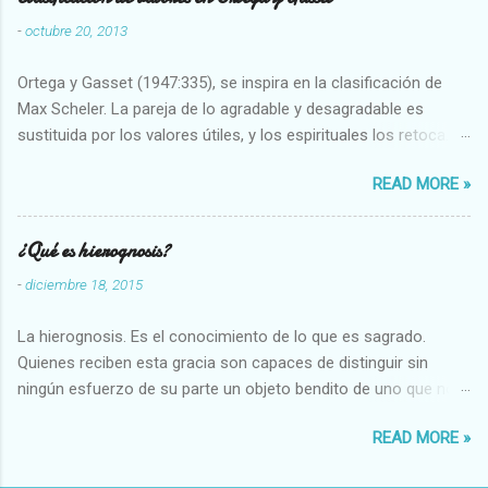
-
octubre 20, 2013
Ortega y Gasset (1947:335), se inspira en la clasificación de
Max Scheler. La pareja de lo agradable y desagradable es
sustituida por los valores útiles, y los espirituales los retoca.
Su clasificación queda : 1 UTILES Capaz-Incapaz Caro-Barato
READ MORE »
Abundante-Escaso,etc 2 VITALES Sano-Enfermo Selecto-
Vulgar Enérgico-Inerte Fuerte-Débil,etc. 3 ESPIRITUALES a)
Intelectuales Conocimiento-Error Exacto-Aproximado
¿Qué es hierognosis?
Evidente-Probable,etc b) Morales Bueno-malo Bondadoso-
-
diciembre 18, 2015
malvado Justo-Injusto Escrupuloso-Relajado Leal-Desleal,etc.
d) Estéticos Bello-Feo Gracioso-Tosco Elegante-Inelegante
La hierognosis. Es el conocimiento de lo que es sagrado.
Armonioso-Inarmonioso 4 RELIGIOSOS Santo-Pr...
Quienes reciben esta gracia son capaces de distinguir sin
ningún esfuerzo de su parte un objeto bendito de uno que no
lo está, o las auténticas reliquias de los santos.
READ MORE »