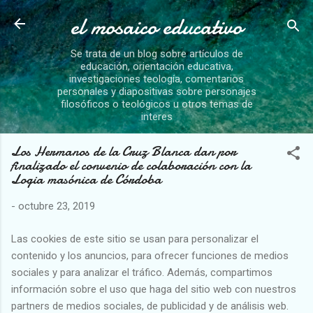
el mosaico educativo
Ir al contenido principal
Se trata de un blog sobre artículos de
educación, orientación educativa,
investigaciones teología, comentarios
personales y diapositivas sobre personajes
filosóficos o teológicos u otros temas de
interes
Los Hermanos de la Cruz Blanca dan por
finalizado el convenio de colaboración con la
Logia masónica de Córdoba
-
octubre 23, 2019
Las cookies de este sitio se usan para personalizar el
contenido y los anuncios, para ofrecer funciones de medios
sociales y para analizar el tráfico. Además, compartimos
información sobre el uso que haga del sitio web con nuestros
partners de medios sociales, de publicidad y de análisis web.