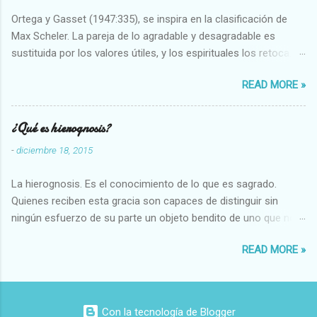
Ortega y Gasset (1947:335), se inspira en la clasificación de
Max Scheler. La pareja de lo agradable y desagradable es
sustituida por los valores útiles, y los espirituales los retoca.
Su clasificación queda : 1 UTILES Capaz-Incapaz Caro-Barato
READ MORE »
Abundante-Escaso,etc 2 VITALES Sano-Enfermo Selecto-
Vulgar Enérgico-Inerte Fuerte-Débil,etc. 3 ESPIRITUALES a)
Intelectuales Conocimiento-Error Exacto-Aproximado
¿Qué es hierognosis?
Evidente-Probable,etc b) Morales Bueno-malo Bondadoso-
-
diciembre 18, 2015
malvado Justo-Injusto Escrupuloso-Relajado Leal-Desleal,etc.
d) Estéticos Bello-Feo Gracioso-Tosco Elegante-Inelegante
La hierognosis. Es el conocimiento de lo que es sagrado.
Armonioso-Inarmonioso 4 RELIGIOSOS Santo-Pr...
Quienes reciben esta gracia son capaces de distinguir sin
ningún esfuerzo de su parte un objeto bendito de uno que no
lo está, o las auténticas reliquias de los santos.
READ MORE »
Con la tecnología de Blogger