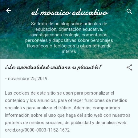
el mosaico educativo
Ir al contenido principal
Se trata de un blog sobre artículos de
educación, orientación educativa,
investigaciones teología, comentarios
personales y diapositivas sobre personajes
filosóficos o teológicos u otros temas de
interes
¿La espiritualidad cristiana es plausible?
-
noviembre 25, 2019
Las cookies de este sitio se usan para personalizar el
contenido y los anuncios, para ofrecer funciones de medios
sociales y para analizar el tráfico. Además, compartimos
información sobre el uso que haga del sitio web con nuestros
partners de medios sociales, de publicidad y de análisis web.
orcid.org/0000-0003-1152-1672