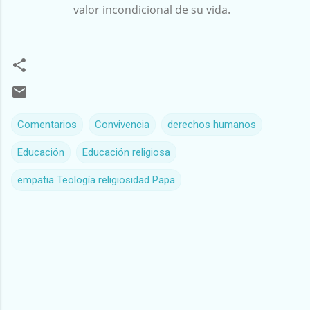
valor incondicional de su vida.
Comentarios
Convivencia
derechos humanos
Educación
Educación religiosa
empatia Teología religiosidad Papa
C
o
m
e
n