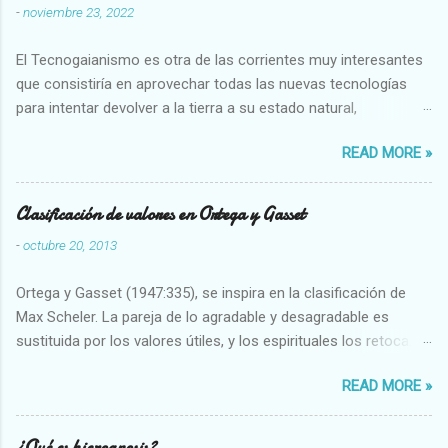
-
noviembre 23, 2022
El Tecnogaianismo es otra de las corrientes muy interesantes
que consistiría en aprovechar todas las nuevas tecnologías
para intentar devolver a la tierra a su estado natural,
restaurarando todo el daño que hemos hecho a la tierra los
READ MORE »
seres humanos.
Clasificación de valores en Ortega y Gasset
-
octubre 20, 2013
Ortega y Gasset (1947:335), se inspira en la clasificación de
Max Scheler. La pareja de lo agradable y desagradable es
sustituida por los valores útiles, y los espirituales los retoca.
Su clasificación queda : 1 UTILES Capaz-Incapaz Caro-Barato
READ MORE »
Abundante-Escaso,etc 2 VITALES Sano-Enfermo Selecto-
Vulgar Enérgico-Inerte Fuerte-Débil,etc. 3 ESPIRITUALES a)
Intelectuales Conocimiento-Error Exacto-Aproximado
¿Qué es hierognosis?