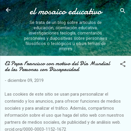
el mosaico educativo
Ir al contenido principal
Se trata de un blog sobre artículos de
educación, orientación educativa,
investigaciones teología, comentarios
personales y diapositivas sobre personajes
filosóficos o teológicos u otros temas de
interes
El Papa Francisco con motivo del Día Mundial
de las Personas con Discapacidad
-
diciembre 09, 2019
Las cookies de este sitio se usan para personalizar el
contenido y los anuncios, para ofrecer funciones de medios
sociales y para analizar el tráfico. Además, compartimos
información sobre el uso que haga del sitio web con nuestros
partners de medios sociales, de publicidad y de análisis web.
orcid.org/0000-0003-1152-1672