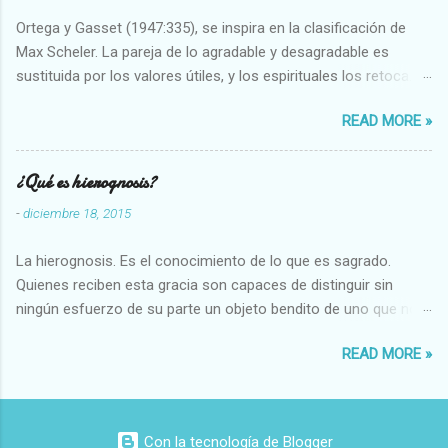
Ortega y Gasset (1947:335), se inspira en la clasificación de
Max Scheler. La pareja de lo agradable y desagradable es
sustituida por los valores útiles, y los espirituales los retoca.
Su clasificación queda : 1 UTILES Capaz-Incapaz Caro-Barato
READ MORE »
Abundante-Escaso,etc 2 VITALES Sano-Enfermo Selecto-
Vulgar Enérgico-Inerte Fuerte-Débil,etc. 3 ESPIRITUALES a)
Intelectuales Conocimiento-Error Exacto-Aproximado
¿Qué es hierognosis?
Evidente-Probable,etc b) Morales Bueno-malo Bondadoso-
-
diciembre 18, 2015
malvado Justo-Injusto Escrupuloso-Relajado Leal-Desleal,etc.
d) Estéticos Bello-Feo Gracioso-Tosco Elegante-Inelegante
La hierognosis. Es el conocimiento de lo que es sagrado.
Armonioso-Inarmonioso 4 RELIGIOSOS Santo-Pr...
Quienes reciben esta gracia son capaces de distinguir sin
ningún esfuerzo de su parte un objeto bendito de uno que no
lo está, o las auténticas reliquias de los santos.
READ MORE »
Con la tecnología de Blogger