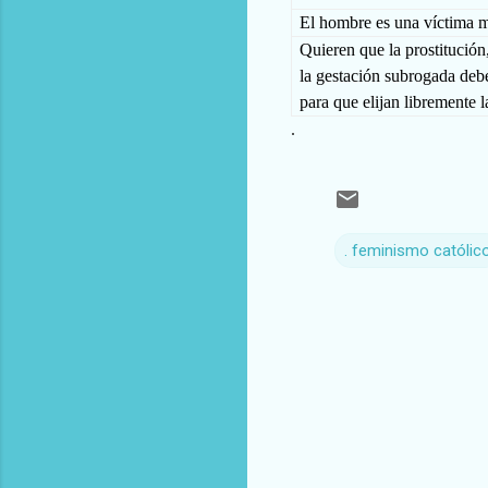
El hombre es una víctima m
Quieren que la prostitución
la gestación subrogada deb
para que elijan libremente 
.
. feminismo católic
C
o
m
e
n
t