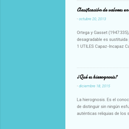
Clasificación de valores e
-
octubre 20, 2013
Ortega y Gasset (1947:335), 
desagradable es sustituida p
1 UTILES Capaz-Incapaz C
Vulgar Enérgico-Inerte Fue
Aproximado Evidente-Proba
Escrupuloso-Relajado Leal-
Armonioso-Inarmonioso 4 R
¿Qué es hierognosis?
-
diciembre 18, 2015
La hierognosis. Es el cono
de distinguir sin ningún es
auténticas reliquias de los 