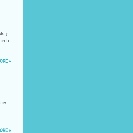
ble y
ueda :
o-
xacto-
ORE »
ante
aces
ORE »