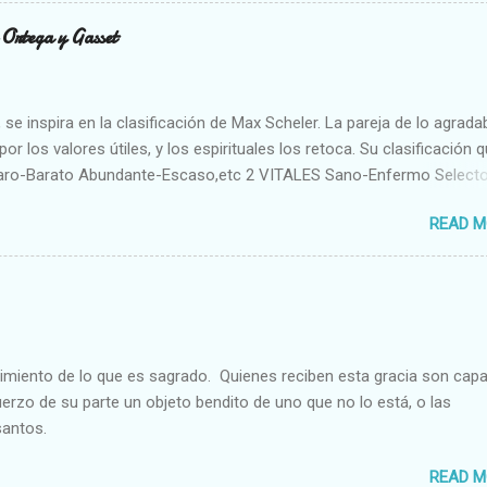
n Ortega y Gasset
se inspira en la clasificación de Max Scheler. La pareja de lo agrada
or los valores útiles, y los espirituales los retoca. Su clasificación q
aro-Barato Abundante-Escaso,etc 2 VITALES Sano-Enfermo Select
rte-Débil,etc. 3 ESPIRITUALES a) Intelectuales Conocimiento-Error E
READ M
ble,etc b) Morales Bueno-malo Bondadoso-malvado Justo-Injusto
Desleal,etc. d) Estéticos Bello-Feo Gracioso-Tosco Elegante-Ineleg
ELIGIOSOS Santo-Pr...
cimiento de lo que es sagrado. Quienes reciben esta gracia son cap
fuerzo de su parte un objeto bendito de uno que no lo está, o las
santos.
READ M