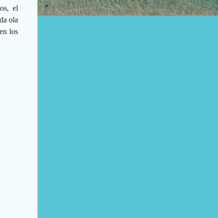
os, el
da ola
en los