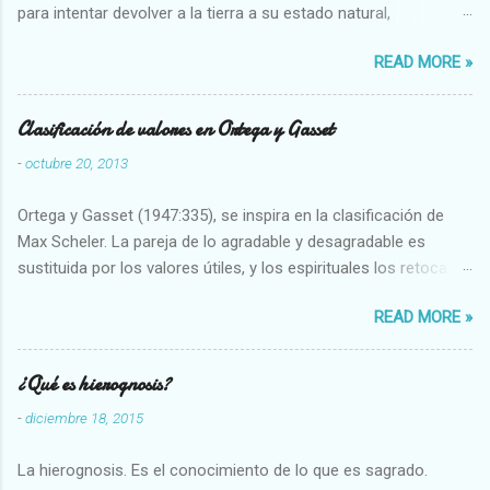
para intentar devolver a la tierra a su estado natural,
restaurarando todo el daño que hemos hecho a la tierra los
READ MORE »
seres humanos.
Clasificación de valores en Ortega y Gasset
-
octubre 20, 2013
Ortega y Gasset (1947:335), se inspira en la clasificación de
Max Scheler. La pareja de lo agradable y desagradable es
sustituida por los valores útiles, y los espirituales los retoca.
Su clasificación queda : 1 UTILES Capaz-Incapaz Caro-Barato
READ MORE »
Abundante-Escaso,etc 2 VITALES Sano-Enfermo Selecto-
Vulgar Enérgico-Inerte Fuerte-Débil,etc. 3 ESPIRITUALES a)
Intelectuales Conocimiento-Error Exacto-Aproximado
¿Qué es hierognosis?
Evidente-Probable,etc b) Morales Bueno-malo Bondadoso-
-
diciembre 18, 2015
malvado Justo-Injusto Escrupuloso-Relajado Leal-Desleal,etc.
d) Estéticos Bello-Feo Gracioso-Tosco Elegante-Inelegante
La hierognosis. Es el conocimiento de lo que es sagrado.
Armonioso-Inarmonioso 4 RELIGIOSOS Santo-Pr...