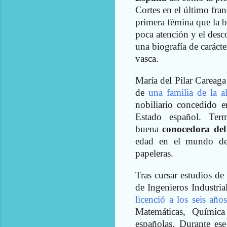
Cortes en el último fra
primera fémina que la b
poca atención y el desc
una biografía de carácte
vasca.
María del Pilar Careag
de
una familia de la a
nobiliario concedido e
Estado español. Te
buena
conocedora del 
edad en el mundo de l
papeleras.
Tras cursar estudios de
de Ingenieros Industri
licenció a los seis año
Matemáticas, Química 
españolas. Durante ese