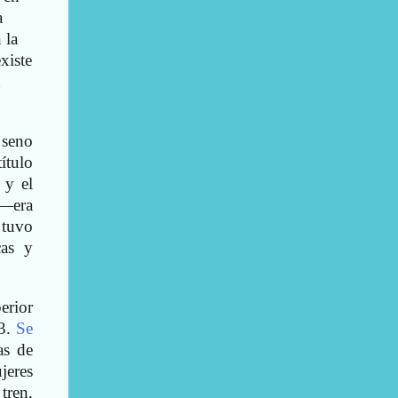
a
 la
xiste
d
 seno
ítulo
 y el
—era
 tuvo
cas y
erior
23.
Se
as de
jeres
tren,