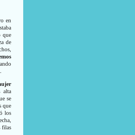
ro en
staba
o que
za de
chos,
remos
nsando
.
mujer
 alta
ue se
s que
ó los
echa,
filas