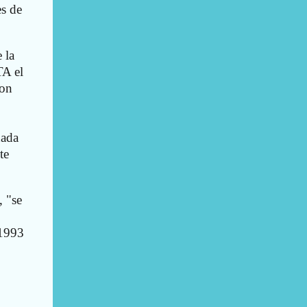
s de
 la
TA el
con
nada
te
, "se
 1993