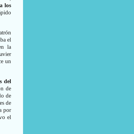
a los
ápido
atrón
ba el
en la
avier
ce un
s del
ón de
do de
nes de
a por
vo el