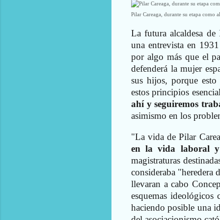
Pilar Careaga, durante su etapa como a
La futura alcaldesa de
una entrevista en 1931
por algo más que el p
defenderá la mujer espa
sus hijos, porque esto
estos principios esencia
ahí y seguiremos tra
asimismo en los problem
"La vida de Pilar Care
en la vida laboral y
magistraturas destinada
consideraba "heredera 
llevaran a cabo Conce
esquemas ideológicos cl
haciendo posible una id
del asociacionismo catól