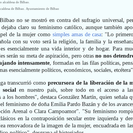
lcaldesa de Bilbao.
Ayuntamiento de Bilbao
 Bilbao no se mostró en contra del sufragio universal, pe
 dejaba claro su feminismo católico, aunque también apo
apel de la mujer como
simples amas de casa
: "Lo primer
ñola con su voto será la religión, la familia y la enseñan
 es esencialmente una vida interior y de hogar. Para mu
les serán su meta de aspiración, pero otras
no nos detend
bajando intensamente
, formadas en las filas políticas, pe
as esencialmente políticos, económicos, sociales, etcétera"
aga transcurrió como
precursora de la liberación de la 
 social
en nuestro país, sobre todo en el acceso a las
s a los hombres", destaca González Martín, quien señala q
del feminismo de doña Emilia Pardo Bazán y de los avance
pción Arenal o Clara Campoamor". "Su feminismo rompi
ásicos en la contraposición secular entre izquierda y der
ea renovadora de la imagen de la mujer, encuadrada en las 
ico-político", desgrana el historiador.