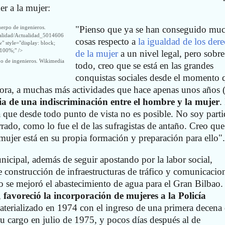
er a la mujer:
"Pienso que ya se han conseguido mu
tualidad/Actualidad_5014606
cosas respecto a
la igualdad de los der
style="display: block;
 100%;" />
de la mujer
a un nivel legal, pero sobre
po de ingenieros.
Wikimedia
todo, creo que se está en las grandes
conquistas sociales desde el momento 
ahora, a muchas más actividades que hace apenas unos años
ia de una indiscriminación entre el hombre y la mujer
.
 que desde todo punto de vista no es posible. No soy parti
ado, como lo fue el de las sufragistas de antaño. Creo que
mujer está en su propia formación y preparación para ello".
cipal, además de seguir apostando por la labor social,
e construcción de infraestructuras de tráfico y comunicacio
 se mejoró el abastecimiento de agua para el Gran Bilbao.
,
favoreció la incorporación de mujeres a la Policía
aterializado en 1974 con el ingreso de una primera decena
su cargo en julio de 1975, y pocos días después al de