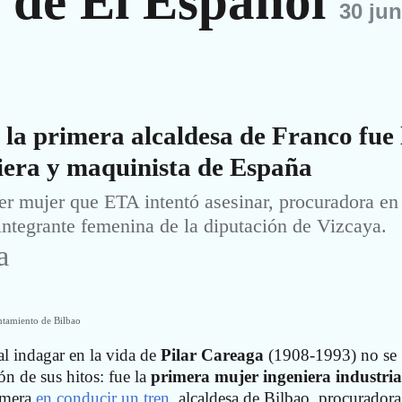
a de El Español
30 jun
 la primera alcaldesa de Franco fue 
iera y maquinista de España
er mujer que ETA intentó asesinar, procuradora en
integrante femenina de la diputación de Vizcaya.
a
tamiento de Bilbao
l indagar en la vida de
Pilar Careaga
(1908-1993) no se
n de sus hitos: fue la
primera mujer ingeniera industria
imera
en conducir un tren
, alcaldesa de Bilbao, procuradora