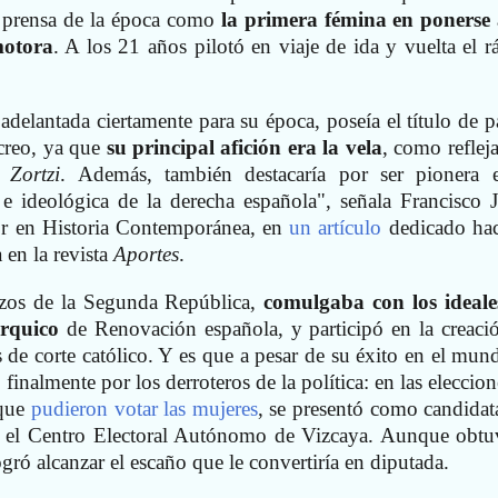
la prensa de la época como
la primera fémina en ponerse 
motora
. A los 21 años pilotó en viaje de ida y vuelta el r
delantada ciertamente para su época, poseía el título de p
creo, ya que
su principal afición era la vela
, como refleja
ro
Zortzi
. Además, también destacaría por ser pionera 
 e ideológica de la derecha española", señala Francisco J
or en Historia Contemporánea, en
un artículo
dedicado ha
 en la revista
Aportes
.
zos de la Segunda República,
comulgaba con los ideale
rquico
de Renovación española, y participó en la creaci
de corte católico. Y es que a pesar de su éxito en el mun
 finalmente por los derroteros de la política: en las eleccio
 que
pudieron votar las mujeres
, se presentó como candidat
en el Centro Electoral Autónomo de Vizcaya. Aunque obtu
gró alcanzar el escaño que le convertiría en diputada.