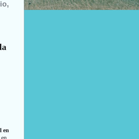
io,
la
l en
 en