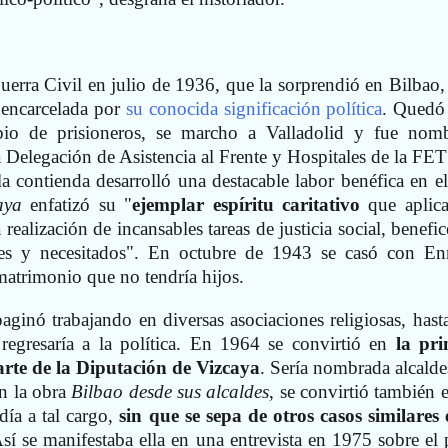
Guerra Civil en julio de 1936, que la sorprendió en Bilbao, 
 encarcelada por
su conocida significación política
. Quedó 
bio de prisioneros, se marcho a Valladolid y fue nom
a Delegación de Asistencia al Frente y Hospitales de la FET
a contienda desarrolló una destacable labor benéfica en el
aya
enfatizó su "
ejemplar espíritu caritativo
que aplic
 realización de incansables tareas de justicia social, benefi
es y necesitados". En octubre de 1943 se casó con En
matrimonio que no tendría hijos.
aginó trabajando en diversas asociaciones religiosas, hast
regresaría a la política. En 1964 se convirtió en
la pr
rte de la Diputación de Vizcaya
. Sería nombrada alcalde
n la obra
Bilbao desde sus alcaldes
, se convirtió también e
día a tal cargo,
sin que se sepa de otros casos similares 
Así se manifestaba ella en una entrevista en 1975 sobre el 