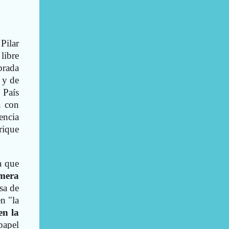
Pilar
libre
brada
 y de
 País
a con
cencia
rique
a que
imera
sa de
n "la
en la
papel