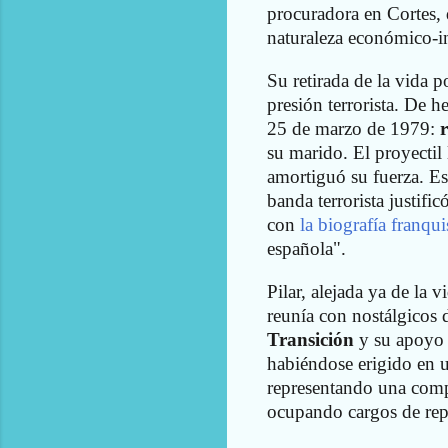
procuradora en Cortes,
naturaleza económico-in
Su retirada de la vida 
presión terrorista. De h
25 de marzo de 1979:
su marido. El proyectil
amortiguó su fuerza. E
banda terrorista justifi
con
la biografía franqui
española".
Pilar, alejada ya de la 
reunía con nostálgicos
Transición
y su apoyo a
habiéndose erigido en u
representando una comp
ocupando cargos de rep