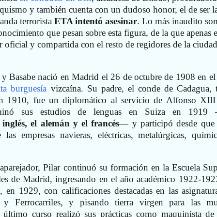
nquismo y también cuenta con un dudoso honor, el de ser l
anda terrorista
ETA intentó asesinar
. Lo más inaudito son
onocimiento que pesan sobre esta figura, de la que apenas e
r oficial y compartida con el resto de regidores de la ciuda
a y Basabe nació en Madrid el 26 de octubre de 1908 en el
lta burguesía
vizcaína. Su padre, el conde de Cadagua, t
n 1910, fue un diplomático al servicio de Alfonso XIII
rminó sus estudios de lenguas en Suiza en 1919 
inglés, el alemán y el francés
— y participó desde que
as empresas navieras, eléctricas, metalúrgicas, quími
 aparejador, Pilar continuó su formación en la Escuela Sup
ales de Madrid, ingresando en el año académico 1922-19
s
, en 1929, con calificaciones destacadas en las asignatur
y Ferrocarriles, y pisando tierra virgen para las mu
 último curso realizó sus prácticas como maquinista de 