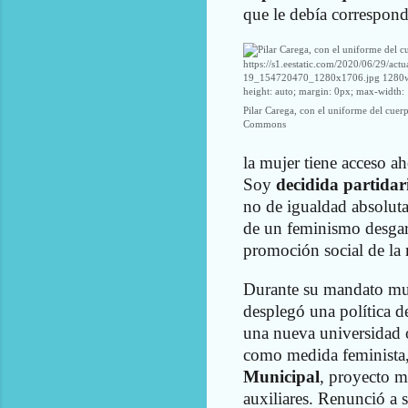
que le debía correspond
https://s1.eestatic.com/2020/06/29/ac
19_154720470_1280x1706.jpg 1280w" 
height: auto; margin: 0px; max-width:
Pilar Carega, con el uniforme del cuer
Commons
la mujer tiene acceso 
Soy
decidida partidar
no de igualdad absoluta
de un feminismo desgarr
promoción social de la 
Durante su mandato muni
desplegó una política d
una nueva universidad o
como medida feminista
Municipal
, proyecto m
auxiliares. Renunció a 