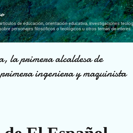
Ir al contenido principal
vo
artículos de educación, orientación educativa, investigaciones teolo
 sobre personajes filosóficos o teológicos u otros temas de interes
, la primera alcaldesa de
 primera ingeniera y maquinista