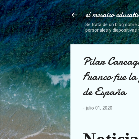
el mosaico educati
Se trata de un blog sobre 
personales y diapositivas
Pilar Careaga
Franco fue la
de España
-
julio 01, 2020