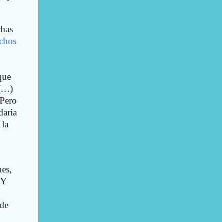
chas
echos
que
 (…)
 Pero
daria
 la
nes,
 Y
 de