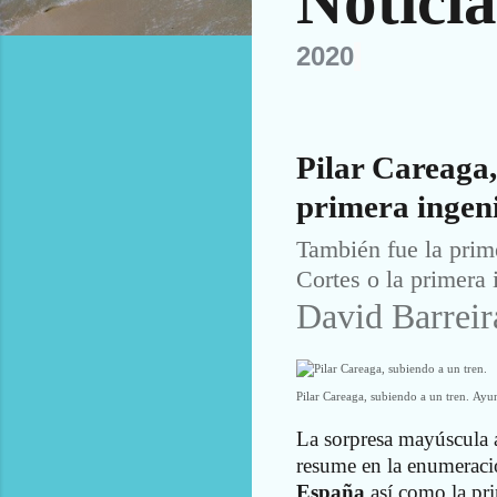
Notici
2020
Pilar Careaga,
primera ingen
También fue la prim
Cortes o la primera 
David Barreir
Pilar Careaga, subiendo a un tren.
Ayun
La sorpresa mayúscula a
resume en la enumeració
España
así como la pr