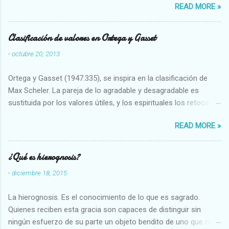
READ MORE »
seres humanos.
Clasificación de valores en Ortega y Gasset
-
octubre 20, 2013
Ortega y Gasset (1947:335), se inspira en la clasificación de
Max Scheler. La pareja de lo agradable y desagradable es
sustituida por los valores útiles, y los espirituales los retoca.
Su clasificación queda : 1 UTILES Capaz-Incapaz Caro-Barato
READ MORE »
Abundante-Escaso,etc 2 VITALES Sano-Enfermo Selecto-
Vulgar Enérgico-Inerte Fuerte-Débil,etc. 3 ESPIRITUALES a)
Intelectuales Conocimiento-Error Exacto-Aproximado
¿Qué es hierognosis?
Evidente-Probable,etc b) Morales Bueno-malo Bondadoso-
-
diciembre 18, 2015
malvado Justo-Injusto Escrupuloso-Relajado Leal-Desleal,etc.
d) Estéticos Bello-Feo Gracioso-Tosco Elegante-Inelegante
La hierognosis. Es el conocimiento de lo que es sagrado.
Armonioso-Inarmonioso 4 RELIGIOSOS Santo-Pr...
Quienes reciben esta gracia son capaces de distinguir sin
ningún esfuerzo de su parte un objeto bendito de uno que no