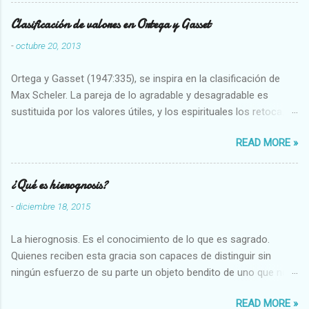
Clasificación de valores en Ortega y Gasset
-
octubre 20, 2013
Ortega y Gasset (1947:335), se inspira en la clasificación de
Max Scheler. La pareja de lo agradable y desagradable es
sustituida por los valores útiles, y los espirituales los retoca.
Su clasificación queda : 1 UTILES Capaz-Incapaz Caro-Barato
READ MORE »
Abundante-Escaso,etc 2 VITALES Sano-Enfermo Selecto-
Vulgar Enérgico-Inerte Fuerte-Débil,etc. 3 ESPIRITUALES a)
Intelectuales Conocimiento-Error Exacto-Aproximado
¿Qué es hierognosis?
Evidente-Probable,etc b) Morales Bueno-malo Bondadoso-
-
diciembre 18, 2015
malvado Justo-Injusto Escrupuloso-Relajado Leal-Desleal,etc.
d) Estéticos Bello-Feo Gracioso-Tosco Elegante-Inelegante
La hierognosis. Es el conocimiento de lo que es sagrado.
Armonioso-Inarmonioso 4 RELIGIOSOS Santo-Pr...
Quienes reciben esta gracia son capaces de distinguir sin
ningún esfuerzo de su parte un objeto bendito de uno que no
lo está, o las auténticas reliquias de los santos.
READ MORE »