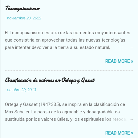
Tecnogaianismo
-
noviembre 23, 2022
El Tecnogaianismo es otra de las corrientes muy interesantes
que consistiría en aprovechar todas las nuevas tecnologías
para intentar devolver a la tierra a su estado natural,
restaurarando todo el daño que hemos hecho a la tierra los
READ MORE »
seres humanos.
Clasificación de valores en Ortega y Gasset
-
octubre 20, 2013
Ortega y Gasset (1947:335), se inspira en la clasificación de
Max Scheler. La pareja de lo agradable y desagradable es
sustituida por los valores útiles, y los espirituales los retoca.
Su clasificación queda : 1 UTILES Capaz-Incapaz Caro-Barato
READ MORE »
Abundante-Escaso,etc 2 VITALES Sano-Enfermo Selecto-