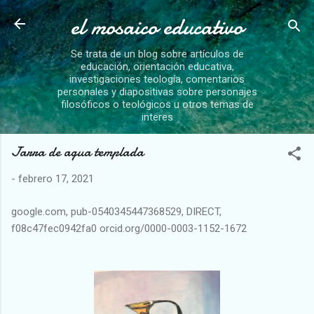
el mosaico educativo
Ir al contenido principal
Se trata de un blog sobre artículos de
educación, orientación educativa,
investigaciones teología, comentarios
personales y diapositivas sobre personajes
filosóficos o teológicos u otros temas de
interes
Jarra de agua templada
-
febrero 17, 2021
google.com, pub-0540345447368529, DIRECT,
f08c47fec0942fa0 orcid.org/0000-0003-1152-1672