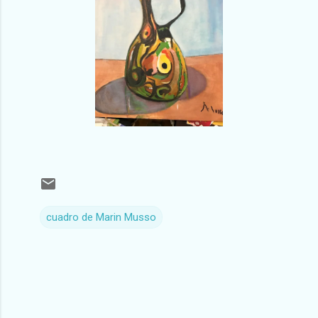
cuadro de Marin Musso
C
o
m
e