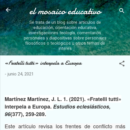
el mosaico educativo
Ir al contenido principal
Se trata de un blog sobre artículos de
educación, orientación educativa,
investigaciones teología, comentarios
personales y diapositivas sobre personajes
filosóficos o teológicos u otros temas de
interes
«Fratelli tutti» interpela a Europa
-
junio 24, 2021
Martínez Martínez, J. L. 1. (2021). «Fratelli tutti»
interpela a Europa.
Estudios eclesiásticos,
96
(377), 259-289.
Este artículo revisa los frentes de conflicto más