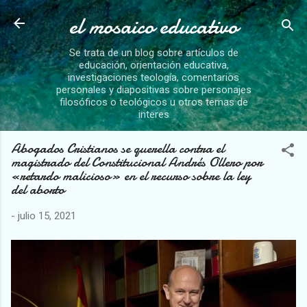
el mosaico educativo
Ir al contenido principal
Se trata de un blog sobre artículos de
educación, orientación educativa,
investigaciones teología, comentarios
personales y diapositivas sobre personajes
filosóficos o teológicos u otros temas de
interes
Abogados Cristianos se querella contra el
magistrado del Constitucional Andrés Ollero por
«retardo malicioso» en el recurso sobre la ley
del aborto
-
julio 15, 2021