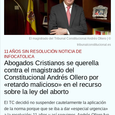
El magistrado del Tribunal Constitucional Andrés Ollero | ©
tribunalconstitucional.es
11 AÑOS SIN RESOLUCIÓN NOTICIA DE
INFOCATOLICA
Abogados Cristianos se querella
contra el magistrado del
Constitucional Andrés Ollero por
«retardo malicioso» en el recurso
sobre la ley del aborto
El TC decidió no suspender cautelarmente la aplicación
de la norma porque que se iba a dar «especial urgencia»
a la resolución: 11 años y así seguimos. Andrés Ollero fue