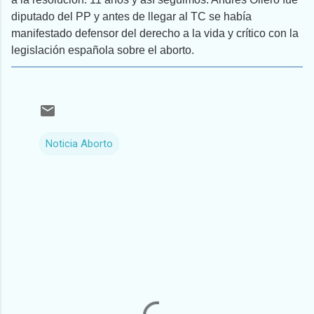
diputado del PP y antes de llegar al TC se había
manifestado defensor del derecho a la vida y crítico con la
legislación española sobre el aborto.
Noticia Aborto
C
o
m
e
n
t
a