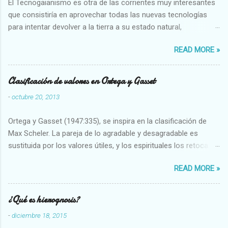
El Tecnogaianismo es otra de las corrientes muy interesantes
que consistiría en aprovechar todas las nuevas tecnologías
para intentar devolver a la tierra a su estado natural,
restaurarando todo el daño que hemos hecho a la tierra los
READ MORE »
seres humanos.
Clasificación de valores en Ortega y Gasset
-
octubre 20, 2013
Ortega y Gasset (1947:335), se inspira en la clasificación de
Max Scheler. La pareja de lo agradable y desagradable es
sustituida por los valores útiles, y los espirituales los retoca.
Su clasificación queda : 1 UTILES Capaz-Incapaz Caro-Barato
READ MORE »
Abundante-Escaso,etc 2 VITALES Sano-Enfermo Selecto-
Vulgar Enérgico-Inerte Fuerte-Débil,etc. 3 ESPIRITUALES a)
Intelectuales Conocimiento-Error Exacto-Aproximado
¿Qué es hierognosis?
Evidente-Probable,etc b) Morales Bueno-malo Bondadoso-
-
diciembre 18, 2015
malvado Justo-Injusto Escrupuloso-Relajado Leal-Desleal,etc.