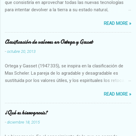
que consistiría en aprovechar todas las nuevas tecnologías
para intentar devolver a la tierra a su estado natural,
restaurarando todo el daño que hemos hecho a la tierra los
READ MORE »
seres humanos.
Clasificación de valores en Ortega y Gasset
-
octubre 20, 2013
Ortega y Gasset (1947:335), se inspira en la clasificación de
Max Scheler. La pareja de lo agradable y desagradable es
sustituida por los valores útiles, y los espirituales los retoca.
Su clasificación queda : 1 UTILES Capaz-Incapaz Caro-Barato
READ MORE »
Abundante-Escaso,etc 2 VITALES Sano-Enfermo Selecto-
Vulgar Enérgico-Inerte Fuerte-Débil,etc. 3 ESPIRITUALES a)
Intelectuales Conocimiento-Error Exacto-Aproximado
¿Qué es hierognosis?
Evidente-Probable,etc b) Morales Bueno-malo Bondadoso-
-
diciembre 18, 2015
malvado Justo-Injusto Escrupuloso-Relajado Leal-Desleal,etc.
d) Estéticos Bello-Feo Gracioso-Tosco Elegante-Inelegante