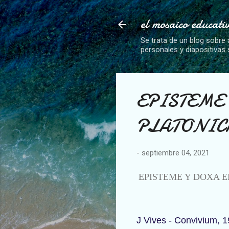
el mosaico educati
Se trata de un blog sobre 
personales y diapositivas
EPISTEME 
PLATONIC
-
septiembre 04, 2021
EPISTEME Y DOXA E
J Vives - Convivium, 1