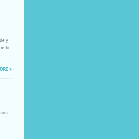
ble y
ueda :
o-
xacto-
ORE »
ante
aces