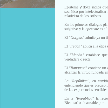
Episteme
y
dóxa i
ndica que
socrático por intelectualizar
relativista de los
sofistas.
En los primeros diálogos pla
subjetivo
y
la
episteme
es aú
El
"Gorgias"
admite ya un t
El "
Fedón"
aplica a la ética
El
"Menón"
establece qu
verdadera
o recta.
El
"Banquete"
contiene un 
alcanzar la virtud fundada
en
La "República",
en cambio
entendiendo que es
preciso 
de las experiencias sensible
En la
"República
" la racio
Bien,
so1o alcanzable por u