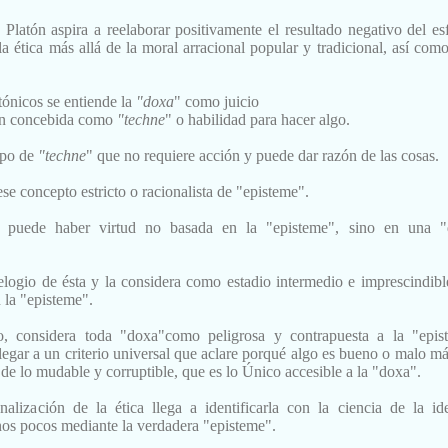
 Platón aspira a reelaborar positivamente el resultado ne
gativo del es
 la ética más allá de la
moral arracional popular
y
tradicional, así como
tónicos se entiende la
"doxa
" como juicio
n concebida como
"techne
" o habilidad para
hacer algo.
ipo de
"techne
" que no requiere
acción y puede dar razón de las cosas.
 ese
concepto estricto o racionalista de "episteme".
e
puede haber virtud no basada en la "episteme", sino en una 
elogio de ésta y la considera
como estadio intermedio e imprescindibl
 la "episteme".
, considera toda "doxa"
como peligrosa
y
contrapuesta a la "epis
llegar a un criterio universal que aclare porqué algo es bueno o
malo má
s de lo mudable
y
corruptible,
que es lo Único accesible a la "doxa".
naliza
ción de la ética llega a identificarla con la ciencia de la id
nos pocos mediante la verdadera "episteme".