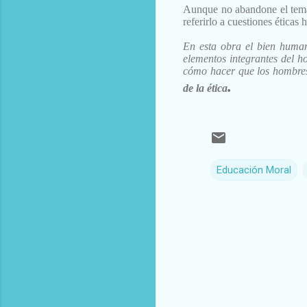
Aunque
no abandone el tem
referirlo a cuestiones éticas h
En esta obra el bien huma
elementos integrantes del 
cómo
hacer que los hombres
.
de la ética
Educación Moral
C
o
m
e
n
t