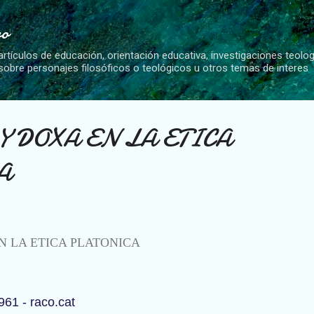
Ir al contenido principal
vo
artículos de educación, orientación educativa, investigaciones teolo
 sobre personajes filosóficos o teológicos u otros temas de interes
Y DOXA EN LA ETICA
A
N LA ETICA PLATONICA
961 - raco.cat