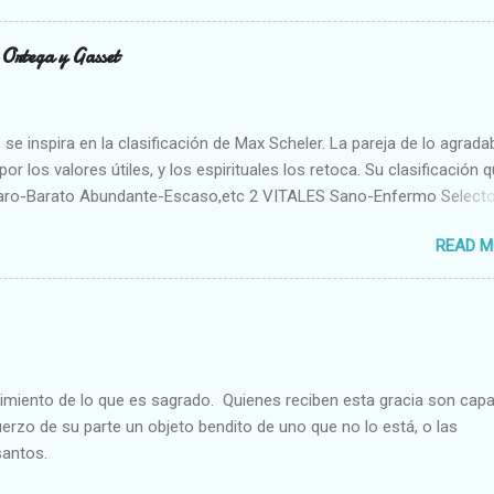
n Ortega y Gasset
se inspira en la clasificación de Max Scheler. La pareja de lo agrada
or los valores útiles, y los espirituales los retoca. Su clasificación q
aro-Barato Abundante-Escaso,etc 2 VITALES Sano-Enfermo Select
rte-Débil,etc. 3 ESPIRITUALES a) Intelectuales Conocimiento-Error E
READ M
ble,etc b) Morales Bueno-malo Bondadoso-malvado Justo-Injusto
Desleal,etc. d) Estéticos Bello-Feo Gracioso-Tosco Elegante-Ineleg
ELIGIOSOS Santo-Pr...
cimiento de lo que es sagrado. Quienes reciben esta gracia son cap
fuerzo de su parte un objeto bendito de uno que no lo está, o las
santos.