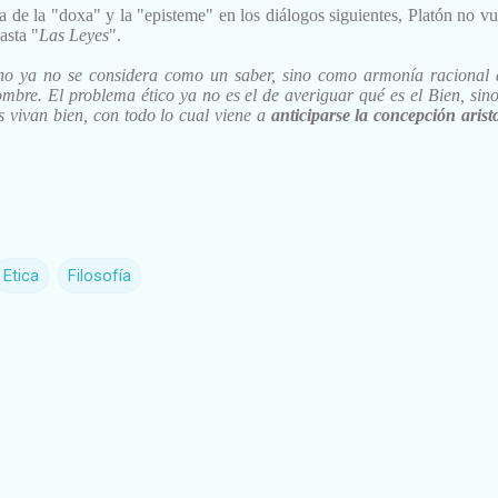
a de la "doxa"
y
la "episteme" en los diálogos
siguientes, Platón no vu
asta "
Las
Leyes
".
no ya no se considera como un saber,
sino como armonía racional 
hombre. El
problema ético ya no es el de averiguar qué es el Bien, sino
 vivan bien, con todo lo cual viene a
anticiparse la
concepción aristo
Etica
Filosofía