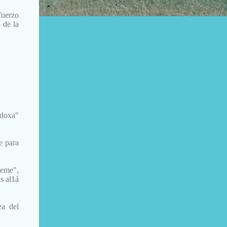
fuerzo
 de la
"doxa"
e para
teme",
s al1á
ea del