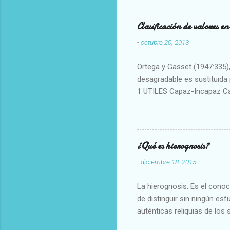
Clasificación de valores e
-
octubre 20, 2013
Ortega y Gasset (1947:335), 
desagradable es sustituida p
1 UTILES Capaz-Incapaz C
Vulgar Enérgico-Inerte Fue
Aproximado Evidente-Proba
Escrupuloso-Relajado Leal-
Armonioso-Inarmonioso 4 R
¿Qué es hierognosis?
-
diciembre 18, 2015
La hierognosis. Es el cono
de distinguir sin ningún es
auténticas reliquias de los 