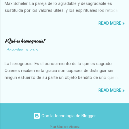
Max Scheler. La pareja de lo agradable y desagradable es
sustituida por los valores útiles, y los espirituales los retoca.
Su clasificación queda : 1 UTILES Capaz-Incapaz Caro-Barato
READ MORE »
Abundante-Escaso,etc 2 VITALES Sano-Enfermo Selecto-
Vulgar Enérgico-Inerte Fuerte-Débil,etc. 3 ESPIRITUALES a)
Intelectuales Conocimiento-Error Exacto-Aproximado
¿Qué es hierognosis?
Evidente-Probable,etc b) Morales Bueno-malo Bondadoso-
-
diciembre 18, 2015
malvado Justo-Injusto Escrupuloso-Relajado Leal-Desleal,etc.
d) Estéticos Bello-Feo Gracioso-Tosco Elegante-Inelegante
La hierognosis. Es el conocimiento de lo que es sagrado.
Armonioso-Inarmonioso 4 RELIGIOSOS Santo-Pr...
Quienes reciben esta gracia son capaces de distinguir sin
ningún esfuerzo de su parte un objeto bendito de uno que no
lo está, o las auténticas reliquias de los santos.
READ MORE »
Con la tecnología de Blogger
Pilar Sánchez Alvarez