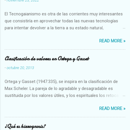
-
noviembre 23, 2022
El Tecnogaianismo es otra de las corrientes muy interesantes
que consistiría en aprovechar todas las nuevas tecnologías
para intentar devolver a la tierra a su estado natural,
restaurarando todo el daño que hemos hecho a la tierra los
READ MORE »
seres humanos.
Clasificación de valores en Ortega y Gasset
-
octubre 20, 2013
Ortega y Gasset (1947:335), se inspira en la clasificación de
Max Scheler. La pareja de lo agradable y desagradable es
sustituida por los valores útiles, y los espirituales los retoca.
Su clasificación queda : 1 UTILES Capaz-Incapaz Caro-Barato
READ MORE »
Abundante-Escaso,etc 2 VITALES Sano-Enfermo Selecto-
Vulgar Enérgico-Inerte Fuerte-Débil,etc. 3 ESPIRITUALES a)
Intelectuales Conocimiento-Error Exacto-Aproximado
¿Qué es hierognosis?