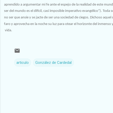
aprendido a argumentar mi fe ante el espejo de la realidad de este mun
ser del mundo es el difícil, casi imposible imperativo evangélico”). Toda 
no ser que ansíe y se jacte de ser una sociedad de ciegos. Dichoso aquel 
faro y aprovecha en la noche su luz para otear el horizonte del inmenso 
vida.
articulo
González de Cardedal
C
o
m
e
n
t