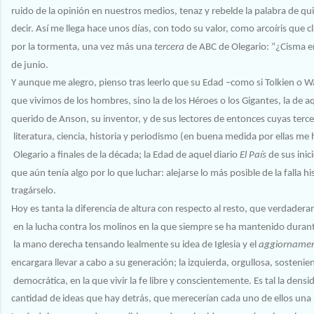
ruido de la opinión en nuestros medios, tenaz y rebelde la palabra de qu
decir. Así me llega hace unos días, con todo su valor, como arcoíris que c
por la tormenta, una vez más una
tercera
de ABC de Olegario: “¿Cisma e
de junio.
Y aunque me alegro, pienso tras leerlo que su Edad –como si Tolkien o 
que vivimos de los hombres, sino la de los Héroes o los Gigantes, la de a
querido de Anson, su inventor, y de sus lectores de entonces cuyas terc
literatura, ciencia, historia y periodismo (en buena medida por ellas me h
Olegario a finales de la década; la Edad de aquel diario
El País
de sus inic
que aún tenía algo por lo que luchar: alejarse lo más posible de la falla
tragárselo.
Hoy es tanta la diferencia de altura con respecto al resto, que verdader
en la lucha contra los molinos en la que siempre se ha mantenido durant
la mano derecha tensando lealmente su idea de Iglesia y el
aggiorname
encargara llevar a cabo a su generación; la izquierda, orgullosa, sostenie
democrática, en la que vivir la fe libre y conscientemente. Es tal la densi
cantidad de ideas que hay detrás, que merecerían cada uno de ellos una