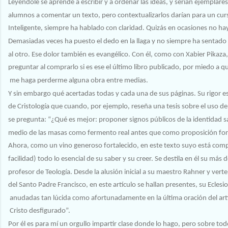
Leyéndole se aprende a escribir y a ordenar las ideas, y serían ejemplare
alumnos a comentar un texto, pero contextualizarlos darían para un cur
Inteligente, siempre ha hablado con claridad. Quizás en ocasiones no ha
Demasiadas veces ha puesto el dedo en la llaga y no siempre ha sentado 
al otro. Ese dolor también es evangélico. Con él, como con Xabier Pikaz
preguntar al comprarlo si es ese el último libro publicado, por miedo a que
me haga perderme alguna obra entre medias.
Y sin embargo qué acertadas todas y cada una de sus páginas. Su rigor 
de
Cristología que cuando, por ejemplo, reseña una tesis sobre el uso del 
se pregunta: “¿Qué es mejor: proponer signos públicos de la identidad 
medio de las masas como fermento real antes que como proposición fo
Ahora, como un vino generoso fortalecido, en este texto suyo está com
facilidad) todo lo esencial de su saber y su creer. Se destila en él su más
profesor de Teología. Desde la alusión inicial a su maestro Rahner y vert
del Santo Padre Francisco, en este artículo se hallan presentes, su Eclesiol
anudadas tan lúcida como afortunadamente en la última oración del artíc
Cristo desfigurado”.
Por él es para mí un orgullo impartir clase donde lo hago, pero sobre to