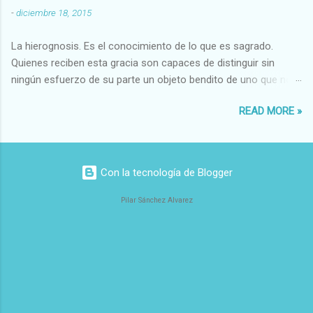
Evidente-Probable,etc b) Morales Bueno-malo Bondadoso-
-
diciembre 18, 2015
malvado Justo-Injusto Escrupuloso-Relajado Leal-Desleal,etc.
d) Estéticos Bello-Feo Gracioso-Tosco Elegante-Inelegante
La hierognosis. Es el conocimiento de lo que es sagrado.
Armonioso-Inarmonioso 4 RELIGIOSOS Santo-Pr...
Quienes reciben esta gracia son capaces de distinguir sin
ningún esfuerzo de su parte un objeto bendito de uno que no
lo está, o las auténticas reliquias de los santos.
READ MORE »
Con la tecnología de Blogger
Pilar Sánchez Alvarez