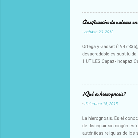
Clasificación de valores e
-
octubre 20, 2013
Ortega y Gasset (1947:335), 
desagradable es sustituida p
1 UTILES Capaz-Incapaz C
Vulgar Enérgico-Inerte Fue
Aproximado Evidente-Proba
Escrupuloso-Relajado Leal-
Armonioso-Inarmonioso 4 R
¿Qué es hierognosis?
-
diciembre 18, 2015
La hierognosis. Es el cono
de distinguir sin ningún es
auténticas reliquias de los 