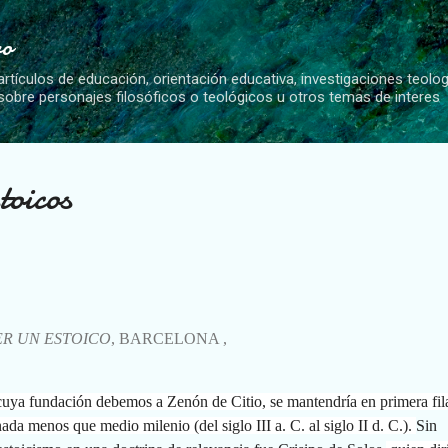
Ir al contenido principal
vo
artículos de educación, orientación educativa, investigaciones teolo
 sobre personajes filosóficos o teológicos u otros temas de interes
toicos
R UN ESTOICO
, BARCELONA ,
cuya fundación debemos a Zenón de Citio, se mantendría en primera fil
nada menos que medio milenio (del siglo III a. C. al siglo II d. C.).
Sin