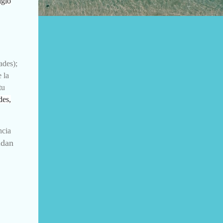
igió
ades);
 la
tu
des,
ncia
idan