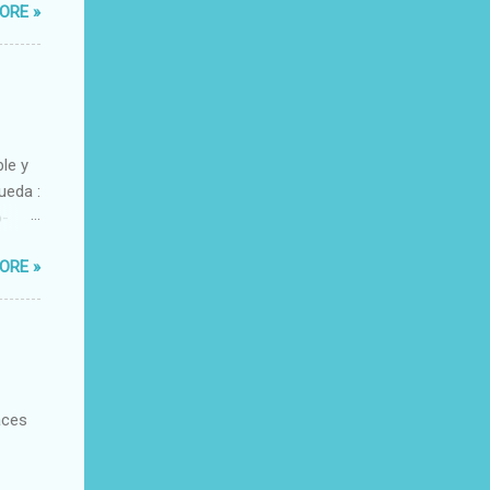
ORE »
ble y
ueda :
o-
xacto-
ORE »
ante
aces