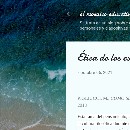
el mosaico educati
Se trata de un blog sobre 
personales y diapositivas
Ética de los es
-
octubre 05, 2021
PIGLIUCCI, M.,
COMO SE
2018
Esta rama del pensamiento, 
la cultura filosófica durante 