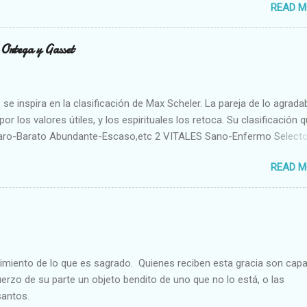
READ M
n Ortega y Gasset
se inspira en la clasificación de Max Scheler. La pareja de lo agrada
or los valores útiles, y los espirituales los retoca. Su clasificación q
aro-Barato Abundante-Escaso,etc 2 VITALES Sano-Enfermo Select
rte-Débil,etc. 3 ESPIRITUALES a) Intelectuales Conocimiento-Error E
READ M
ble,etc b) Morales Bueno-malo Bondadoso-malvado Justo-Injusto
Desleal,etc. d) Estéticos Bello-Feo Gracioso-Tosco Elegante-Ineleg
ELIGIOSOS Santo-Pr...
cimiento de lo que es sagrado. Quienes reciben esta gracia son cap
fuerzo de su parte un objeto bendito de uno que no lo está, o las
santos.