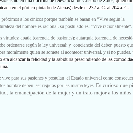
estoicismo en una doctrina de relevancia fue Crisipo de Solos,
quien dir
bicada en el pórtico pintado de Atenas) desde el 232 a. C. al 204 a. C.
án próximos a los cínicos porque también se basan en "Vive según la
turaleza del hombre es racional, su postulado es: "Vive racionalmente".
as virtudes: apatía (carencia de pasiones); autarquía (carencia de necesid
be ordenarse según la ley universal; y conciencia del deber, puesto que
obra moralmente quien se somete al acontecer universal, y si no puedes, 
o era alcanzar la felicidad y la sabiduría prescindiendo de las comodida
tuna.
e vive para sus pasiones y postulan el Estado universal como consecue
Es curioso que p
s los hombre deben ser regidos por las misma leyes
itud, la emancipación de la mujer y un trato mejor a los niños.