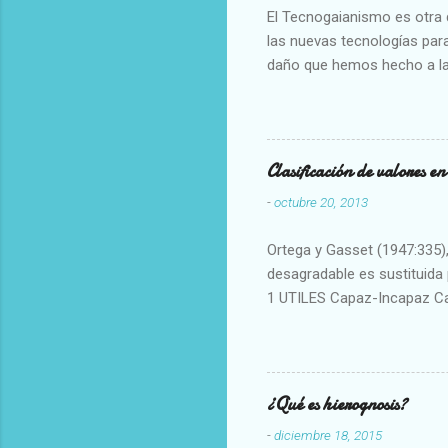
El Tecnogaianismo es otra d
las nuevas tecnologías para
daño que hemos hecho a la
Clasificación de valores e
-
octubre 20, 2013
Ortega y Gasset (1947:335), 
desagradable es sustituida p
1 UTILES Capaz-Incapaz C
Vulgar Enérgico-Inerte Fue
Aproximado Evidente-Proba
Escrupuloso-Relajado Leal-
Armonioso-Inarmonioso 4 R
¿Qué es hierognosis?
-
diciembre 18, 2015