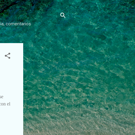
gía, comentarios
se
con el