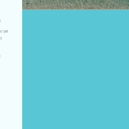
a
e un
o
e