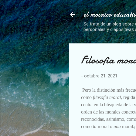
el mosaico educati
Se trata de un blog sobre 
personales y diapositivas
Filosofia mor
-
octubre 21, 2021
Pero la distinción más frecu
como
filosofía moral
, regida
centra en la búsqueda de la 
orden de las morales
concret
reconocidas, asimismo, como
como
la
moral o
una
moral
.
(