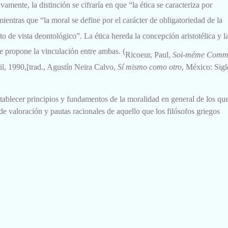
amente, la distinción se cifraría en que “la ética
se caracteriza por
 mientras que “la moral
se define por el carácter de obligatoriedad de la
o de vista deontológico”. La ética hereda la concepción aristotélica y l
e propone la vinculación entre ambas. (
Ricoeur, Paul,
Soi-méme Comm
euil, 1990,[trad., Agustín Neira Calvo,
Sí mismo como otro
, México: Sigl
establecer principios y fundamentos de la moralidad en general de los qu
 de
valoración y pautas racionales de aquello que los filósofos griegos