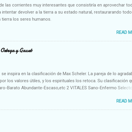
e las corrientes muy interesantes que consistiría en aprovechar to
 intentar devolver a la tierra a su estado natural, restaurarando todo
 tierra los seres humanos.
READ M
n Ortega y Gasset
se inspira en la clasificación de Max Scheler. La pareja de lo agrada
or los valores útiles, y los espirituales los retoca. Su clasificación q
aro-Barato Abundante-Escaso,etc 2 VITALES Sano-Enfermo Select
rte-Débil,etc. 3 ESPIRITUALES a) Intelectuales Conocimiento-Error E
READ M
ble,etc b) Morales Bueno-malo Bondadoso-malvado Justo-Injusto
Desleal,etc. d) Estéticos Bello-Feo Gracioso-Tosco Elegante-Ineleg
ELIGIOSOS Santo-Pr...