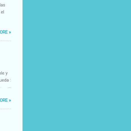
das
 el
ORE »
ble y
ueda :
o-
xacto-
ORE »
ante