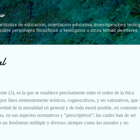
Ir al contenido principal
vo
artículos de educación, orientación educativa, investigaciones teolo
 sobre personajes filosóficos o teológicos u otros temas de interes
al
ente (3), es la que se establece precisamente entre el orden de la ética
 por fines eminentemente teóricos, cognoscitivos, y no valorativos, que 
verdad de la moralidad en general y de toda moral posible, en contraste 
as, en sus aspectos normativos y “prescriptivos”; las
cuales han de ser
 un fenómeno múltiple y diverso: siempre como
las
morales y no