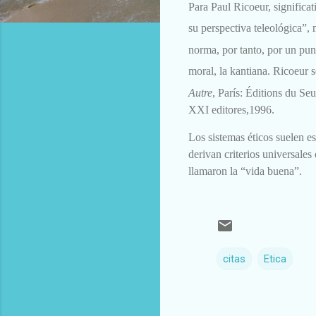
Para Paul Ricoeur, significativ
su
perspectiva teleológica”,
norma,
por tanto, por un punt
moral, la
kantiana. Ricoeur s
Autre
, París: Éditions du S
XXI editores,1996.
Los sistemas éticos suelen 
derivan criterios universales
llamaron la “vida
buena
”.
citas
Etica
C