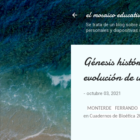
el mosaico educati
Se trata de un blog sobre 
personales y diapositivas
Génesis histó
evolución de 
-
octubre 03, 2021
MONTERDE FERRAND
en
Cuadernos de Bioética 2