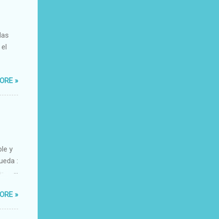
das
 el
ORE »
ble y
ueda :
o-
xacto-
ORE »
ante