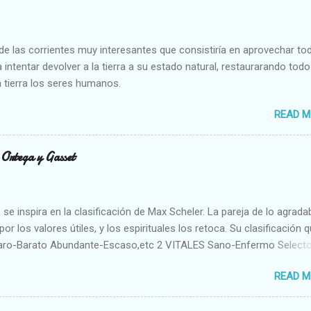
e las corrientes muy interesantes que consistiría en aprovechar to
 intentar devolver a la tierra a su estado natural, restaurarando todo
 tierra los seres humanos.
READ M
n Ortega y Gasset
se inspira en la clasificación de Max Scheler. La pareja de lo agrada
or los valores útiles, y los espirituales los retoca. Su clasificación q
aro-Barato Abundante-Escaso,etc 2 VITALES Sano-Enfermo Select
rte-Débil,etc. 3 ESPIRITUALES a) Intelectuales Conocimiento-Error E
READ M
ble,etc b) Morales Bueno-malo Bondadoso-malvado Justo-Injusto
Desleal,etc. d) Estéticos Bello-Feo Gracioso-Tosco Elegante-Ineleg