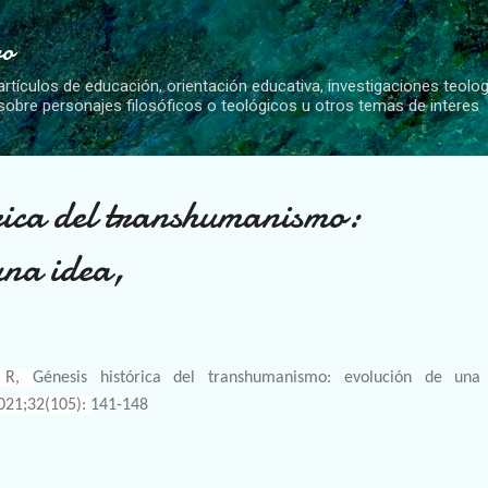
Ir al contenido principal
vo
artículos de educación, orientación educativa, investigaciones teolo
 sobre personajes filosóficos o teológicos u otros temas de interes
rica del transhumanismo:
una idea,
O R,
Génesis histórica del transhumanismo: evolución de una 
021;32(105):
141-148