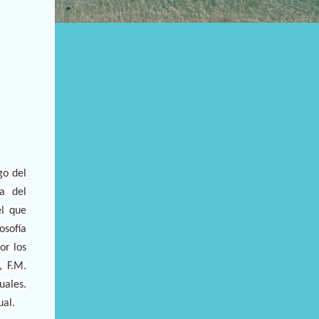
go del
ia del
el que
osofía
or los
, F.M.
uales.
ual.