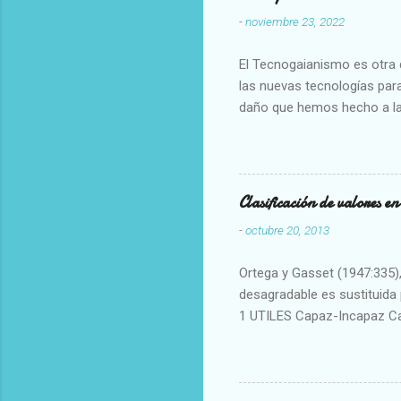
-
noviembre 23, 2022
El Tecnogaianismo es otra d
las nuevas tecnologías para
daño que hemos hecho a la
Clasificación de valores e
-
octubre 20, 2013
Ortega y Gasset (1947:335), 
desagradable es sustituida p
1 UTILES Capaz-Incapaz C
Vulgar Enérgico-Inerte Fue
Aproximado Evidente-Proba
Escrupuloso-Relajado Leal-