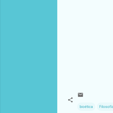
bioética
Filosofí