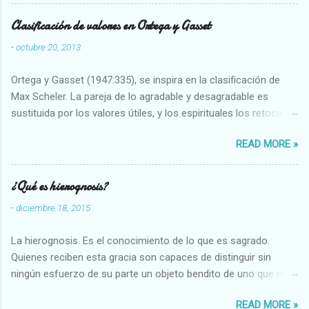
Clasificación de valores en Ortega y Gasset
-
octubre 20, 2013
Ortega y Gasset (1947:335), se inspira en la clasificación de
Max Scheler. La pareja de lo agradable y desagradable es
sustituida por los valores útiles, y los espirituales los retoca.
Su clasificación queda : 1 UTILES Capaz-Incapaz Caro-Barato
READ MORE »
Abundante-Escaso,etc 2 VITALES Sano-Enfermo Selecto-
Vulgar Enérgico-Inerte Fuerte-Débil,etc. 3 ESPIRITUALES a)
Intelectuales Conocimiento-Error Exacto-Aproximado
¿Qué es hierognosis?
Evidente-Probable,etc b) Morales Bueno-malo Bondadoso-
-
diciembre 18, 2015
malvado Justo-Injusto Escrupuloso-Relajado Leal-Desleal,etc.
d) Estéticos Bello-Feo Gracioso-Tosco Elegante-Inelegante
La hierognosis. Es el conocimiento de lo que es sagrado.
Armonioso-Inarmonioso 4 RELIGIOSOS Santo-Pr...
Quienes reciben esta gracia son capaces de distinguir sin
ningún esfuerzo de su parte un objeto bendito de uno que no
lo está, o las auténticas reliquias de los santos.
READ MORE »