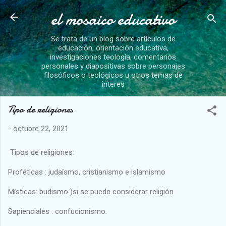
el mosaico educativo
Ir al contenido principal
Se trata de un blog sobre artículos de
educación, orientación educativa,
investigaciones teología, comentarios
personales y diapositivas sobre personajes
filosóficos o teológicos u otros temas de
interes
Tipo de religiones
-
octubre 22, 2021
Tipos de religiones:
Proféticas : judaísmo, cristianismo e islamismo
Místicas: budismo )si se puede considerar religión
Sapienciales : confucionismo.