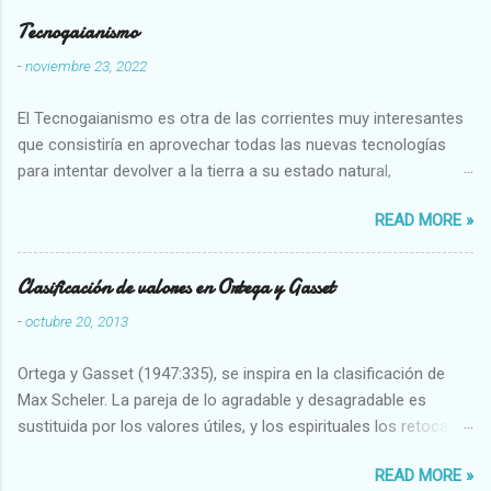
Tecnogaianismo
-
noviembre 23, 2022
El Tecnogaianismo es otra de las corrientes muy interesantes
que consistiría en aprovechar todas las nuevas tecnologías
para intentar devolver a la tierra a su estado natural,
restaurarando todo el daño que hemos hecho a la tierra los
READ MORE »
seres humanos.
Clasificación de valores en Ortega y Gasset
-
octubre 20, 2013
Ortega y Gasset (1947:335), se inspira en la clasificación de
Max Scheler. La pareja de lo agradable y desagradable es
sustituida por los valores útiles, y los espirituales los retoca.
Su clasificación queda : 1 UTILES Capaz-Incapaz Caro-Barato
READ MORE »
Abundante-Escaso,etc 2 VITALES Sano-Enfermo Selecto-