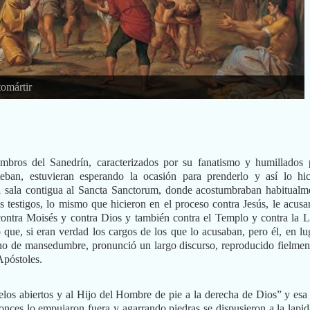
tomártir
bros del Sanedrín, caracterizados por su fanatismo y humillados 
eban, estuvieran esperando la ocasión para prenderlo y así lo hic
a sala contigua al Sancta Sanctorum, donde acostumbraban habitualm
os testigos, lo mismo que hicieron en el proceso contra Jesús, le acusa
contra Moisés y contra Dios y también contra el Templo y contra la L
que, si eran verdad los cargos de los que lo acusaban, pero él, en lu
eno de mansedumbre, pronunció un largo discurso, reproducido fielmen
Apóstoles.
cielos abiertos y al Hijo del Hombre de pie a la derecha de Dios” y esa 
onces lo empujaron fuera y agarrando piedras se dispusieron a la lapid