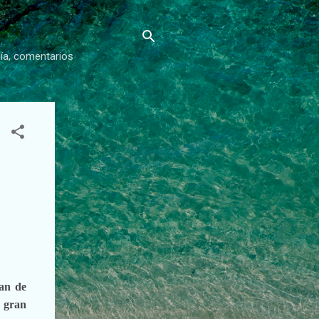
gía, comentarios
ían de
 gran