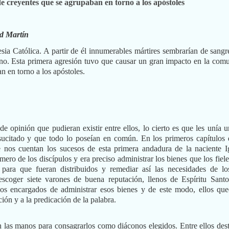
 creyentes que se agrupaban en torno a los apóstoles
d Martín
lesia Católica. A partir de él innumerables mártires sembrarían de sangr
no. Esta primera agresión tuvo que causar un gran impacto en la com
n en torno a los apóstoles.
de opinión que pudieran existir entre ellos, lo cierto es que les unía u
esucitado y que todo lo poseían en común. En los primeros capítulos 
 nos cuentan los sucesos de esta primera andadura de la naciente Ig
o de los discípulos y era preciso administrar los bienes que los fiele
 para que fueran distribuidos y remediar así las necesidades de l
 escoger siete varones de buena reputación, llenos de Espíritu Sant
 los encargados de administrar esos bienes y de este modo, ellos qu
ción y a la predicación de la palabra.
n las manos para consagrarlos como diáconos elegidos. Entre ellos des