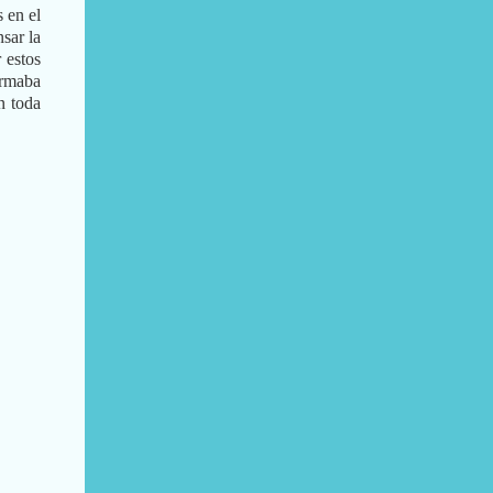
 en el
nsar la
 estos
ormaba
n toda