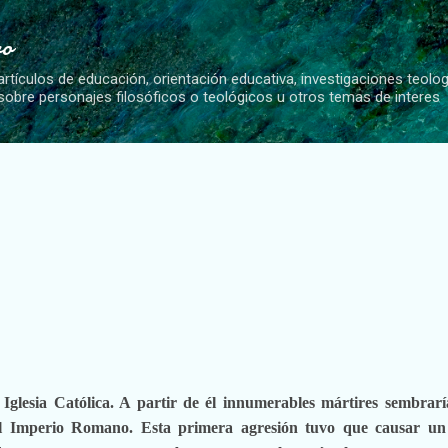
Ir al contenido principal
vo
artículos de educación, orientación educativa, investigaciones teolo
 sobre personajes filosóficos o teológicos u otros temas de interes
 Iglesia Católica. A partir de él innumerables mártires sembrar
el Imperio Romano. Esta primera agresión tuvo que causar un