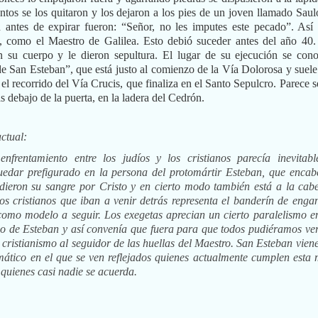
tos se los quitaron y los dejaron a los pies de un joven llamado Saul
n antes de expirar fueron: “Señor, no les imputes este pecado”. Así
, como el Maestro de Galilea. Esto debió suceder antes del año 40
n su cuerpo y le dieron sepultura. El lugar de su ejecución se con
e San Esteban”, que está justo al comienzo de la Vía Dolorosa y suele 
el recorrido del Vía Crucis, que finaliza en el Santo Sepulcro. Parece s
s debajo de la puerta, en la ladera del Cedrón.
actual:
frentamiento entre los judíos y los cristianos parecía inevitabl
uedar prefigurado en la persona del protomártir Esteban, que encab
 dieron su sangre por Cristo y en cierto modo también está a la cab
los cristianos que iban a venir detrás representa el banderín de enga
como modelo a seguir. Los exegetas aprecian un cierto paralelismo en
rio de Esteban y así convenía que fuera para que todos pudiéramos ver
 cristianismo al seguidor de las huellas del Maestro. San Esteban viene
ático en el que se ven reflejados quienes actualmente cumplen esta 
e quienes casi nadie se acuerda.