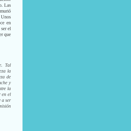
o. Las
 murió
. Unos
oce en
ser el
er que
e. Tal
eza la
eza de
nche y
tre la
 en el
 a ser
misión