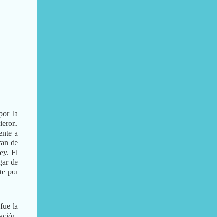
por la
ieron.
ente a
ran de
ey. El
gar de
te por
fue la
ación.