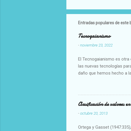
Entradas populares de este 
Tecnogaianismo
-
noviembre 23, 2022
El Tecnogaianismo es otra d
las nuevas tecnologías para
daño que hemos hecho a la
Clasificación de valores e
-
octubre 20, 2013
Ortega y Gasset (1947:335), 