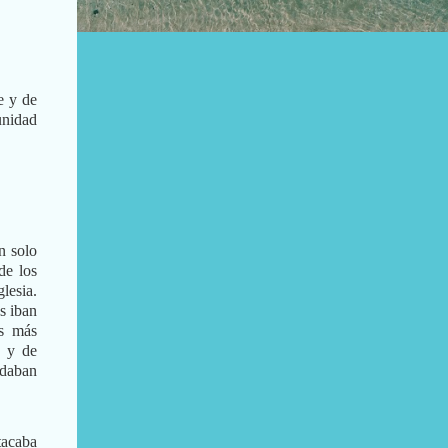
e y de
unidad
n solo
de los
lesia.
s iban
os más
o y de
edaban
tacaba