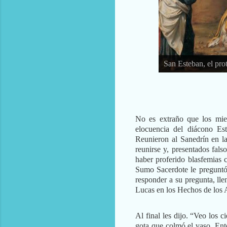
San Esteban, el pro
No es extraño que los miem
elocuencia del diácono Est
Reunieron al Sanedrín en l
reunirse y, presentados fals
haber proferido blasfemias 
Sumo Sacerdote le preguntó 
responder a su pregunta, ll
Lucas en los Hechos de los 
Al final les dijo. “Veo los 
gota que colmó el vaso. Ent