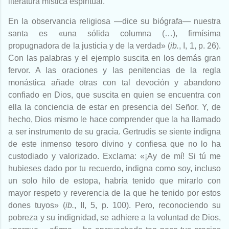
literatura mística espiritual.
En la observancia religiosa —dice su biógrafa— nuestra
santa es «una sólida columna (…), firmísima
propugnadora de la justicia y de la verdad» (
ib.
, I, 1, p. 26).
Con las palabras y el ejemplo suscita en los demás gran
fervor. A las oraciones y las penitencias de la regla
monástica añade otras con tal devoción y abandono
confiado en Dios, que suscita en quien se encuentra con
ella la conciencia de estar en presencia del Señor. Y, de
hecho, Dios mismo le hace comprender que la ha llamado
a ser instrumento de su gracia. Gertrudis se siente indigna
de este inmenso tesoro divino y confiesa que no lo ha
custodiado y valorizado. Exclama: «¡Ay de mí! Si tú me
hubieses dado por tu recuerdo, indigna como soy, incluso
un solo hilo de estopa, habría tenido que mirarlo con
mayor respeto y reverencia de la que he tenido por estos
dones tuyos» (
ib.
, II, 5, p. 100). Pero, reconociendo su
pobreza y su indignidad, se adhiere a la voluntad de Dios,