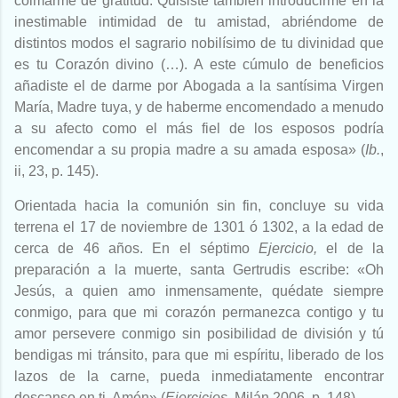
colmarme de gratitud. Quisiste también introducirme en la
inestimable intimidad de tu amistad, abriéndome de
distintos modos el sagrario nobilísimo de tu divinidad que
es tu Corazón divino (…). A este cúmulo de beneficios
añadiste el de darme por Abogada a la santísima Virgen
María, Madre tuya, y de haberme encomendado a menudo
a su afecto como el más fiel de los esposos podría
encomendar a su propia madre a su amada esposa» (
Ib.
,
ii, 23, p. 145).
Orientada hacia la comunión sin fin, concluye su vida
terrena el 17 de noviembre de 1301 ó 1302, a la edad de
cerca de 46 años. En el séptimo
Ejercicio,
el de la
preparación a la muerte, santa Gertrudis escribe: «Oh
Jesús, a quien amo inmensamente, quédate siempre
conmigo, para que mi corazón permanezca contigo y tu
amor persevere conmigo sin posibilidad de división y tú
bendigas mi tránsito, para que mi espíritu, liberado de los
lazos de la carne, pueda inmediatamente encontrar
descanso en ti. Amén» (
Ejercicios
, Milán 2006, p. 148).