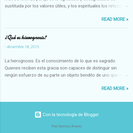
sustituida por los valores útiles, y los espirituales los retoca.
Su clasificación queda : 1 UTILES Capaz-Incapaz Caro-Barato
READ MORE »
Abundante-Escaso,etc 2 VITALES Sano-Enfermo Selecto-
Vulgar Enérgico-Inerte Fuerte-Débil,etc. 3 ESPIRITUALES a)
Intelectuales Conocimiento-Error Exacto-Aproximado
¿Qué es hierognosis?
Evidente-Probable,etc b) Morales Bueno-malo Bondadoso-
-
diciembre 18, 2015
malvado Justo-Injusto Escrupuloso-Relajado Leal-Desleal,etc.
d) Estéticos Bello-Feo Gracioso-Tosco Elegante-Inelegante
La hierognosis. Es el conocimiento de lo que es sagrado.
Armonioso-Inarmonioso 4 RELIGIOSOS Santo-Pr...
Quienes reciben esta gracia son capaces de distinguir sin
ningún esfuerzo de su parte un objeto bendito de uno que no
lo está, o las auténticas reliquias de los santos.
READ MORE »
Con la tecnología de Blogger
Pilar Sánchez Alvarez