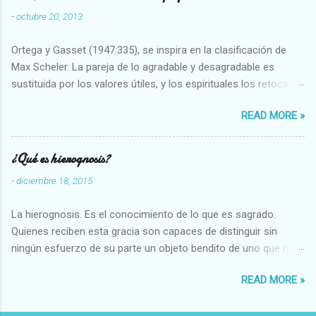
-
octubre 20, 2013
Ortega y Gasset (1947:335), se inspira en la clasificación de
Max Scheler. La pareja de lo agradable y desagradable es
sustituida por los valores útiles, y los espirituales los retoca.
Su clasificación queda : 1 UTILES Capaz-Incapaz Caro-Barato
READ MORE »
Abundante-Escaso,etc 2 VITALES Sano-Enfermo Selecto-
Vulgar Enérgico-Inerte Fuerte-Débil,etc. 3 ESPIRITUALES a)
Intelectuales Conocimiento-Error Exacto-Aproximado
¿Qué es hierognosis?
Evidente-Probable,etc b) Morales Bueno-malo Bondadoso-
-
diciembre 18, 2015
malvado Justo-Injusto Escrupuloso-Relajado Leal-Desleal,etc.
d) Estéticos Bello-Feo Gracioso-Tosco Elegante-Inelegante
La hierognosis. Es el conocimiento de lo que es sagrado.
Armonioso-Inarmonioso 4 RELIGIOSOS Santo-Pr...
Quienes reciben esta gracia son capaces de distinguir sin
ningún esfuerzo de su parte un objeto bendito de uno que no
lo está, o las auténticas reliquias de los santos.
READ MORE »