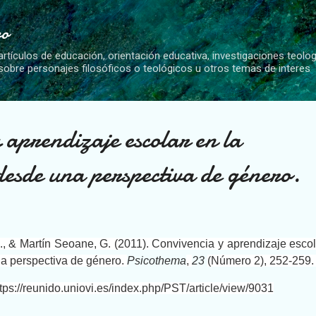
Ir al contenido principal
vo
artículos de educación, orientación educativa, investigaciones teolo
 sobre personajes filosóficos o teológicos u otros temas de interes
 aprendizaje escolar en la
desde una perspectiva de género.
., & Martín Seoane, G. (2011). Convivencia y aprendizaje esco
a perspectiva de género.
Psicothema
,
23
(Número 2), 252-259
tps://reunido.uniovi.es/index.php/PST/article/view/9031