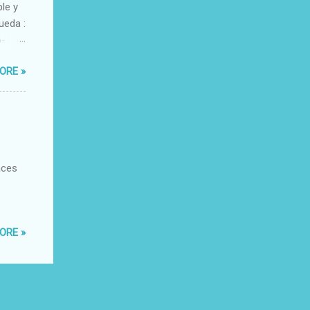
ble y
ueda :
o-
xacto-
ORE »
ante
aces
ORE »