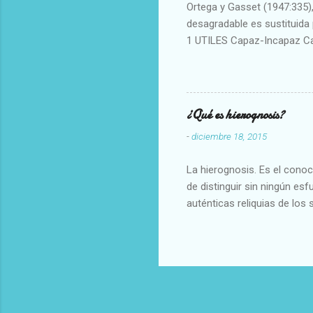
Ortega y Gasset (1947:335), 
desagradable es sustituida p
1 UTILES Capaz-Incapaz C
Vulgar Enérgico-Inerte Fue
Aproximado Evidente-Proba
Escrupuloso-Relajado Leal-
Armonioso-Inarmonioso 4 R
¿Qué es hierognosis?
-
diciembre 18, 2015
La hierognosis. Es el cono
de distinguir sin ningún es
auténticas reliquias de los 