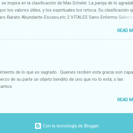
se inspira en la clasificación de Max Scheler. La pareja de lo agrada
or los valores útiles, y los espirituales los retoca. Su clasificación q
aro-Barato Abundante-Escaso,etc 2 VITALES Sano-Enfermo Select
rte-Débil,etc. 3 ESPIRITUALES a) Intelectuales Conocimiento-Error E
READ M
ble,etc b) Morales Bueno-malo Bondadoso-malvado Justo-Injusto
Desleal,etc. d) Estéticos Bello-Feo Gracioso-Tosco Elegante-Ineleg
ELIGIOSOS Santo-Pr...
cimiento de lo que es sagrado. Quienes reciben esta gracia son cap
fuerzo de su parte un objeto bendito de uno que no lo está, o las
santos.
READ M
Con la tecnología de Blogger