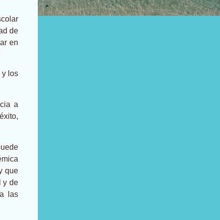
scolar
dad de
ar en
.
 y los
cia a
éxito,
 puede
émica
 y que
l y de
a las