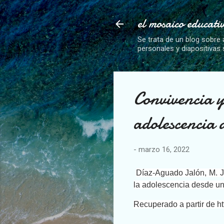
el mosaico educati
Se trata de un blog sobre 
personales y diapositivas
Convivencia y
adolescencia 
-
marzo 16, 2022
Díaz-Aguado Jalón, M. J
la adolescencia desde un
Recuperado a partir de ht