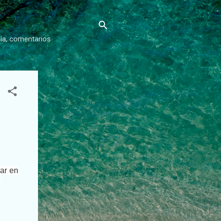
gía, comentarios
lar en
.