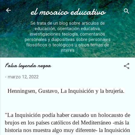
el mosaico educativo
Ir al contenido principal
Se trata de un blog sobre artículos de
educación, orientación educativa,
investigaciones teología, comentarios
personales y diapositivas sobre personajes
filosóficos o teológicos u otros temas de
interes
Falsa leyenda negra
-
marzo 12, 2022
Henningsen, Gustavo, La Inquisición y la brujería.
"La Inquisición podía haber causado un holocausto de
brujos en los países católicos del Mediterráneo -más la
historia nos muestra algo muy diferente- la Inquisición