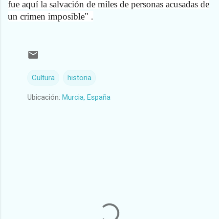
fue aquí la salvación de miles de personas acusadas de
un crimen imposible" .
Cultura
historia
Ubicación:
Murcia, España
C
o
m
e
n
t
a
r