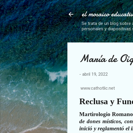
el mosaico educati
Se trata de un blog sobre 
personales y diapositivas
María de Oig
-
abril 19, 2022
www.cathotlic.net
Reclusa y Fu
Martirologio Romano
de dones místicos, con
inició y reglamentó el