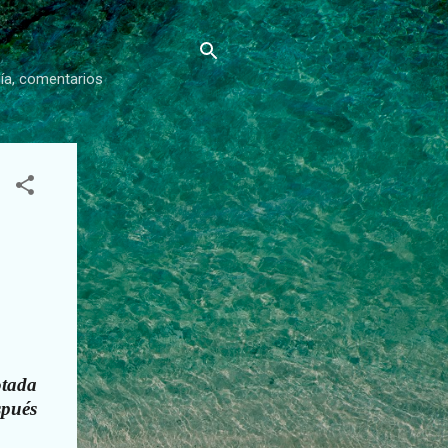
gía, comentarios
otada
spués