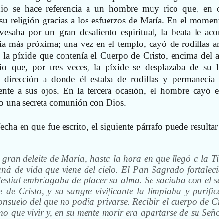
dio se hace referencia a un hombre muy rico que, en c
 su religión gracias a los esfuerzos de María. En el momen
esaba por un gran desaliento espiritual, la beata le aco
sia más próxima; una vez en el templo, cayó de rodillas an
en la píxide que contenía el Cuerpo de Cristo, encima del al
o que, por tres veces, la píxide se desplazaba de su l
n dirección a donde él estaba de rodillas y permanecía
rente a sus ojos. En la tercera ocasión, el hombre cayó 
o una secreta comunión con Dios.
fecha en que fue escrito, el siguiente párrafo puede resulta
gran deleite de María, hasta la hora en que llegó a la Ti
ná de vida que viene del cielo. El Pan Sagrado fortalecí
lestial embriagaba de placer su alma. Se saciaba con el s
 de Cristo, y su sangre vivificante la limpiaba y purific
onsuelo del que no podía privarse. Recibir el cuerpo de Cr
mo que vivir y, en su mente morir era apartarse de su Seño