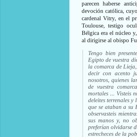
parecen haberse antic
devoción católica, cuyo
cardenal Vitry, en el p
Toulouse, testigo ocul
Bélgica era el núcleo 
al dirigirse al obispo F
Tengo bien present
Egipto de vuestra dió
la comarca de Lieja,
decir con acento j
nosotros, quienes l
de vuestra comarc
mortales ... Visteis
deleites terrenales y
que se ataban a su 
observasteis mientr
sus manos y, no ob
preferían olvidarse d
estrecheces de la p