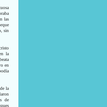
tuosa
oraba
n las
orque
, sin
risto
en la
 beata
ro en
podía
de la
edaron
ás de
cques