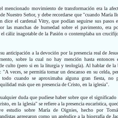
 del mencionado movimiento de transformación era la afec
 de Nuestro Señor, y debe recordarse que "cuando María ll
n dice el cardenal Vitry, que podían seguirse sus pasos e
por las manchas de humedad sobre el pavimento, era p
el cáliz inagotable de la Pasión o contemplaba un crucifijo
su anticipación a la devoción por la presencia real de Jesuc
amento, sobre la cual no hay mención hasta entonces 
de culto (pero si en la liturgia y teología). Al hablar de la
: "A veces, se permitía tomar un descanso en su celda, pe
re todo cuando se aproximaba alguna gran fiesta, no 
quilidad más que en presencia de Cristo, en la iglesia".
cualquier duda que pudiese haber sobre que el significado 
isto, en la iglesia" se refiere a la presencia eucarística, qu
eve estudio sobre María de Oignies, hecho por Tom
andistas agregaron como un apéndice a la biografía de Ja