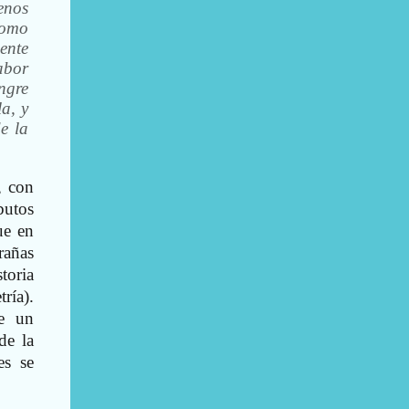
enos
como
mente
sabor
ngre
a, y
e la
, con
butos
ue en
rañas
toria
ría).
de un
de la
es se