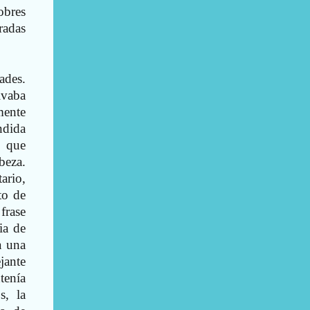
obres
radas
ades.
ivaba
mente
ndida
n que
beza.
ario,
to de
frase
ia de
a una
jante
tenía
s, la