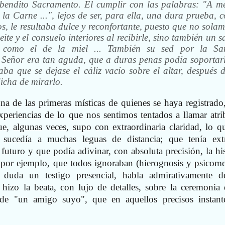
 bendito Sacramento. El cumplir con las palabras: "A m
a Carne ...", lejos de ser, para ella, una dura prueba, 
os, le resultaba dulce y reconfortante, puesto que no sola
ite y el consuelo interiores al recibirle, sino también un 
 como el de la miel ... También su sed por la Sa
Señor era tan aguda, que a duras penas podía soportarl
ba que se dejase el cáliz vacío sobre el altar, después d
dicha de mirarlo.
a de las primeras místicas de quienes se haya registrado
 experiencias de lo que nos sentimos tentados a llamar atri
ue, algunas veces, supo con extraordinaria claridad, lo q
e sucedía a muchas leguas de distancia; que tenía ext
futuro y que podía adivinar, con absoluta precisión, la his
, por ejemplo, que todos ignoraban (hierognosis y psicomet
n duda un testigo presencial, habla admirativamente 
 hizo la beata, con lujo de detalles, sobre la ceremonia 
 de "un amigo suyo", que en aquellos precisos instant