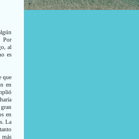
algún
. Por
o, al
no es
e que
on en
mplió
haría
 gran
os en
s. La
tanto
s más