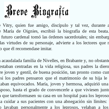
 Vitry, quien fue amigo, discípulo y tal vez, durante 
 María de Oignies, escribió la biografía de esta beata
l futuro cardenal tomó las órdenes sacerdotales; sin embarg
las virtudes de su personaje, advierte a los lectores que 
o que él recomendase imitar.
 acaudalada familia de Nivelles, en Brabante y, no obstant
estaban centradas en la vida religiosa, sus padres la dier
 joven y gentil, de buena posición, tan pronto como cu
 si los padres pensaron que el matrimonio de su hija le 
staban equivocados. María, joven y hermosa, adquirió una
sposo, hasta el grado de convencerle a que viviesen junt
a que tarnsformasen su casa en un hospital para los leproso
a cuidar a sus pacientes con una abnegación sin límites: 
 lavaban personalmente a los leprosos, velaban a lo