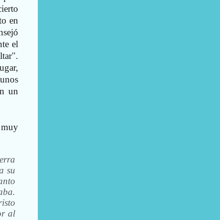
ierto
to en
nsejó
te el
tar".
ugar,
 unos
en un
r muy
erra
a su
anto
aba.
isto
r al