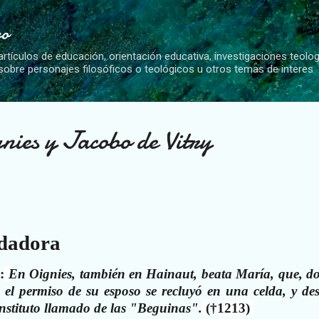
Ir al contenido principal
vo
artículos de educación, orientación educativa, investigaciones teolo
 sobre personajes filosóficos o teológicos u otros temas de interes
nies y Jacobo de Vitry
ndadora
:
En Oignies, también en Hainaut, beata María, que, d
 el permiso de su esposo se recluyó en una celda, y de
 instituto llamado de las "Beguinas".
(
†
1213)