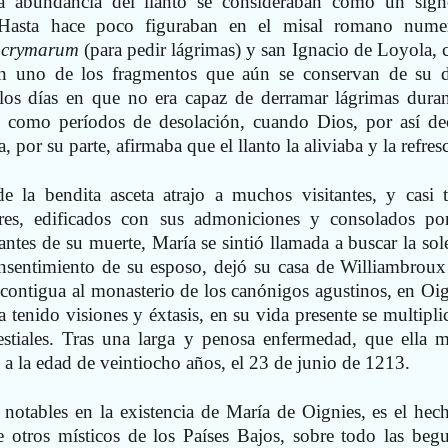
 la abundancia del llanto se consideraban como un sig
. Hasta hace poco figuraban en el misal romano nume
lacrymarum
(para pedir lágrimas) y san Ignacio de Loyola,
n uno de los fragmentos que aún se conservan de su d
a los días en que no era capaz de derramar lágrimas duran
, como períodos de desolación, cuando Dios, por así dec
, por su parte, afirmaba que el llanto la aliviaba y la refres
 la bendita asceta atrajo a muchos visitantes, y casi 
res, edificados con sus admoniciones y consolados po
ntes de su muerte, María se sintió llamada a buscar la sol
onsentimiento de su esposo, dejó su casa de Williambroux
 contigua al monasterio de los canónigos agustinos, en Oig
a tenido visiones y éxtasis, en su vida presente se multipli
lestiales. Tras una larga y penosa enfermedad, que ella 
 a la edad de veintiocho años, el 23 de junio de 1213.
notables en la existencia de María de Oignies, es el hec
 otros místicos de los Países Bajos, sobre todo las begu