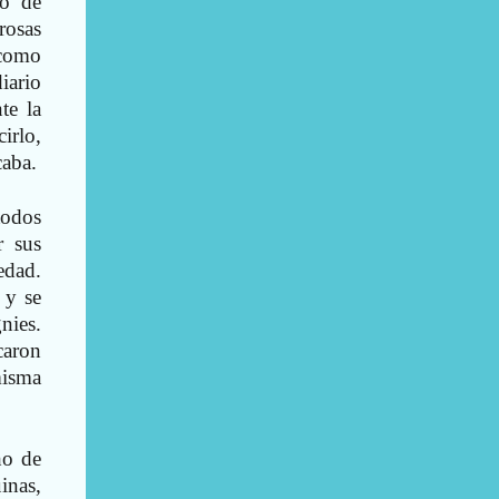
no de
rosas
 como
iario
te la
irlo,
caba.
todos
r sus
edad.
 y se
nies.
caron
misma
ho de
inas,