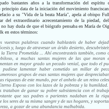
ipado bastantes años a la transformación del espíritu 
 principio data de la iniciación del movimiento franciscan
refacio a su "Vida de la beata María", apela al obispo Ful
ar del extraordinario acrecentamiento de la piedad, de
y, no hay duda de que el biógrafo pensaba en María de Oig
ulk en estos términos:
es vuestras palabras cuando hablasteis de haber dejad
cesis y, luego de atravesar un árido desierto, descubristei
 la Tierra Prometida ... Ahí encontrasteis también, como o
ubiloso, a muchas santas mujeres de las que moran e
amentan en mayor grado un pecado venial, que todo el pu
a pudiese lamentar haber cometido un millar de pec
 numerosos grupos de esas santas mujeres que despreciaban
 las riquezas de este mundo, por el anhelo de un reino celes
Eterno Esposo con los lazos de la pobreza y la humildad.
as trataban de ganar su pobre subsistencia con el trabaj
stante que sus padres o parientes nadaban en la riqu
e los seres de su misma sangre y de sus hogares, y soporta
obreza, a gozar de una abundancia malhabida.