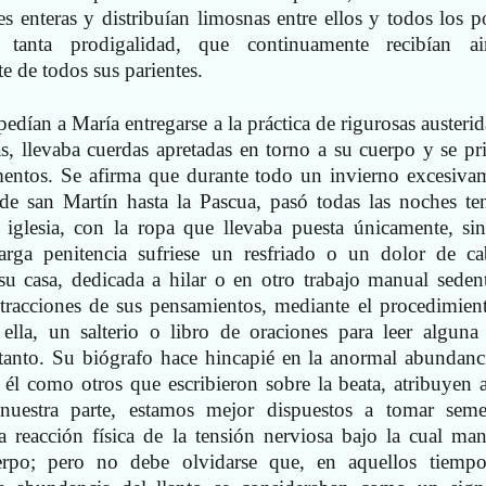
 enteras y distribuían limosnas entre ellos y todos los p
tanta prodigalidad, que continuamente recibían ai
e de todos sus parientes.
edían a María entregarse a la práctica de rigurosas austerid
s, llevaba cuerdas apretadas en torno a su cuerpo y se pr
mentos. Se afirma que durante todo un invierno excesiva
 de san Martín hasta la Pascua, pasó todas las noches te
 iglesia, con la ropa que llevaba puesta únicamente, si
arga penitencia sufriese un resfriado o un dolor de ca
u casa, dedicada a hilar o en otro trabajo manual sedent
istracciones de sus pensamientos, mediante el procedimien
 ella, un salterio o libro de oraciones para leer alguna 
n tanto. Su biógrafo hace hincapié en la anormal abundanc
 él como otros que escribieron sobre la beata, atribuyen 
r nuestra parte, estamos mejor dispuestos a tomar seme
reacción física de la tensión nerviosa bajo la cual man
erpo; pero no debe olvidarse que, en aquellos tiempo