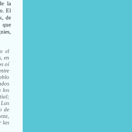
de la
o. El
k, de
l que
nies,
o el
s, en
s oí
ntre
eblo
ados
 los
tial;
 Las
o de
eza,
r las