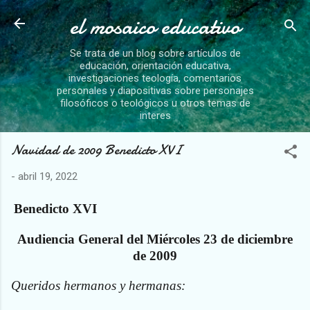
el mosaico educativo
Ir al contenido principal
Se trata de un blog sobre artículos de
educación, orientación educativa,
investigaciones teología, comentarios
personales y diapositivas sobre personajes
filosóficos o teológicos u otros temas de
interes
Navidad de 2009 Benedicto XVI
-
abril 19, 2022
Benedicto XVI
Audiencia General del Miércoles 23 de diciembre
de 2009
Queridos hermanos y hermanas: