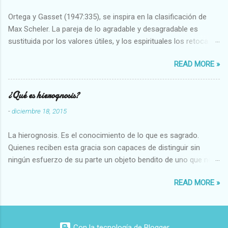
Ortega y Gasset (1947:335), se inspira en la clasificación de
Max Scheler. La pareja de lo agradable y desagradable es
sustituida por los valores útiles, y los espirituales los retoca.
Su clasificación queda : 1 UTILES Capaz-Incapaz Caro-Barato
READ MORE »
Abundante-Escaso,etc 2 VITALES Sano-Enfermo Selecto-
Vulgar Enérgico-Inerte Fuerte-Débil,etc. 3 ESPIRITUALES a)
Intelectuales Conocimiento-Error Exacto-Aproximado
¿Qué es hierognosis?
Evidente-Probable,etc b) Morales Bueno-malo Bondadoso-
-
diciembre 18, 2015
malvado Justo-Injusto Escrupuloso-Relajado Leal-Desleal,etc.
d) Estéticos Bello-Feo Gracioso-Tosco Elegante-Inelegante
La hierognosis. Es el conocimiento de lo que es sagrado.
Armonioso-Inarmonioso 4 RELIGIOSOS Santo-Pr...
Quienes reciben esta gracia son capaces de distinguir sin
ningún esfuerzo de su parte un objeto bendito de uno que no
lo está, o las auténticas reliquias de los santos.
READ MORE »
Con la tecnología de Blogger