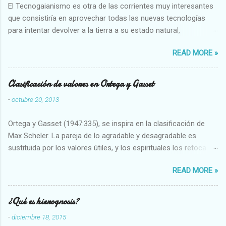
El Tecnogaianismo es otra de las corrientes muy interesantes
que consistiría en aprovechar todas las nuevas tecnologías
para intentar devolver a la tierra a su estado natural,
restaurarando todo el daño que hemos hecho a la tierra los
READ MORE »
seres humanos.
Clasificación de valores en Ortega y Gasset
-
octubre 20, 2013
Ortega y Gasset (1947:335), se inspira en la clasificación de
Max Scheler. La pareja de lo agradable y desagradable es
sustituida por los valores útiles, y los espirituales los retoca.
Su clasificación queda : 1 UTILES Capaz-Incapaz Caro-Barato
READ MORE »
Abundante-Escaso,etc 2 VITALES Sano-Enfermo Selecto-
Vulgar Enérgico-Inerte Fuerte-Débil,etc. 3 ESPIRITUALES a)
Intelectuales Conocimiento-Error Exacto-Aproximado
¿Qué es hierognosis?
Evidente-Probable,etc b) Morales Bueno-malo Bondadoso-
-
diciembre 18, 2015
malvado Justo-Injusto Escrupuloso-Relajado Leal-Desleal,etc.