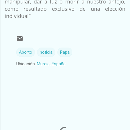
manipular, dar a luz o morir a nuestro antojo,
como resultado exclusivo de una elección
individual”
Aborto
noticia
Papa
Ubicación:
Murcia, España
C
o
m
e
n
t
a