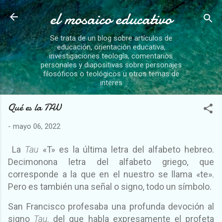
el mosaico educativo
Ir al contenido principal
Se trata de un blog sobre artículos de
educación, orientación educativa,
investigaciones teología, comentarios
personales y diapositivas sobre personajes
filosóficos o teológicos u otros temas de
interes
Qué es la TAU
-
mayo 06, 2022
La
Tau
«T» es la última letra del alfabeto hebreo.
Decimonona letra del alfabeto griego, que
corresponde a la que en el nuestro se llama «te».
Pero es también una señal o signo, todo un símbolo.
San Francisco profesaba una profunda devoción al
signo
Tau,
del que habla expresamente el profeta