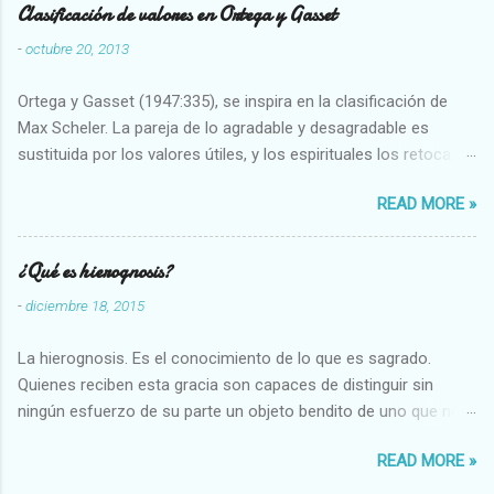
Clasificación de valores en Ortega y Gasset
-
octubre 20, 2013
Ortega y Gasset (1947:335), se inspira en la clasificación de
Max Scheler. La pareja de lo agradable y desagradable es
sustituida por los valores útiles, y los espirituales los retoca.
Su clasificación queda : 1 UTILES Capaz-Incapaz Caro-Barato
READ MORE »
Abundante-Escaso,etc 2 VITALES Sano-Enfermo Selecto-
Vulgar Enérgico-Inerte Fuerte-Débil,etc. 3 ESPIRITUALES a)
Intelectuales Conocimiento-Error Exacto-Aproximado
¿Qué es hierognosis?
Evidente-Probable,etc b) Morales Bueno-malo Bondadoso-
-
diciembre 18, 2015
malvado Justo-Injusto Escrupuloso-Relajado Leal-Desleal,etc.
d) Estéticos Bello-Feo Gracioso-Tosco Elegante-Inelegante
La hierognosis. Es el conocimiento de lo que es sagrado.
Armonioso-Inarmonioso 4 RELIGIOSOS Santo-Pr...
Quienes reciben esta gracia son capaces de distinguir sin
ningún esfuerzo de su parte un objeto bendito de uno que no
lo está, o las auténticas reliquias de los santos.
READ MORE »