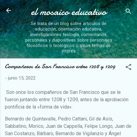
el mosaico educativo
Ir al contenido principal
Se trata de un blog sobre artículos de
educación, orientación educativa,
investigaciones teología, comentarios
personales y diapositivas sobre personajes
filosóficos o teológicos u otros temas de
interes
Compañeros de San Francisco entre 1208 y 1209
-
junio 15, 2022
Son once los compañeros de San Francisco que se le
fueron juntando entre 1208 y 1209, antes de la aprobación
pontificia de la «forma de vida»:
Bernardo de Quintavalle, Pedro Cattani, Gil de Asís,
Sabbatino, Morico, Juan de Cappella, Felipe Longo, Juan de
San Costanzo, Bárbaro, Bernardo de Vigilanzio y Ángel