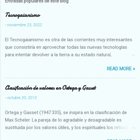
Entradas populares de este blog
Tecnogaianismo
-
noviembre 23, 2022
El Tecnogaianismo es otra de las corrientes muy interesantes
que consistiría en aprovechar todas las nuevas tecnologías
para intentar devolver a la tierra a su estado natural,
restaurarando todo el daño que hemos hecho a la tierra los
READ MORE »
seres humanos.
Clasificación de valores en Ortega y Gasset
-
octubre 20, 2013
Ortega y Gasset (1947:335), se inspira en la clasificación de
Max Scheler. La pareja de lo agradable y desagradable es
sustituida por los valores útiles, y los espirituales los retoca.
Su clasificación queda : 1 UTILES Capaz-Incapaz Caro-Barato