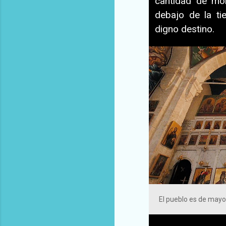
cantidad de mo
debajo de la ti
digno destino.
El pueblo es de mayor