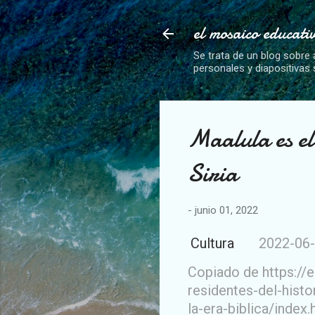
el mosaico educati
Se trata de un blog sobre 
personales y diapositivas
Maalula es el
Siria
-
junio 01, 2022
Cultura
2022-06
Copiado de https:/
residentes-del-histo
la-era-biblica/index.