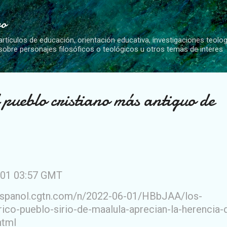
Ir al contenido principal
vo
artículos de educación, orientación educativa, investigaciones teolo
 sobre personajes filosóficos o teológicos u otros temas de interes
 pueblo cristiano más antiguo de
-01 03:57 GMT
/espanol.cgtn.com/n/2022-06-01/HBbJAA/los-
rico-pueblo-sirio-de-maalula-aprecian-la-herencia-
html