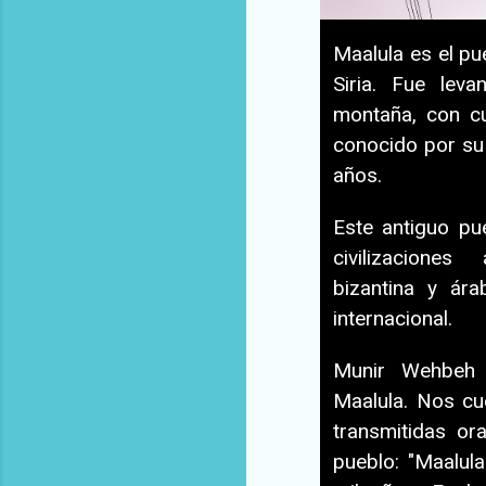
Maalula es el pu
Siria. Fue lev
montaña, con cu
conocido por su 
años.
Este antiguo pu
civilizacione
bizantina y ár
internacional.
Munir Wehbeh 
Maalula. Nos cue
transmitidas or
pueblo: "Maalul