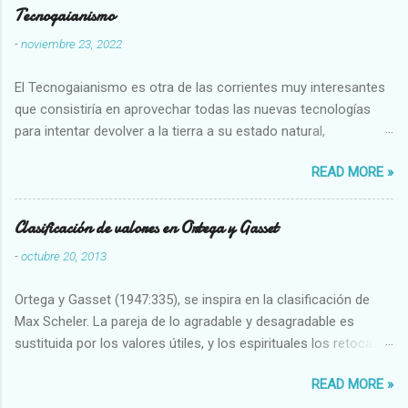
Tecnogaianismo
-
noviembre 23, 2022
El Tecnogaianismo es otra de las corrientes muy interesantes
que consistiría en aprovechar todas las nuevas tecnologías
para intentar devolver a la tierra a su estado natural,
restaurarando todo el daño que hemos hecho a la tierra los
READ MORE »
seres humanos.
Clasificación de valores en Ortega y Gasset
-
octubre 20, 2013
Ortega y Gasset (1947:335), se inspira en la clasificación de
Max Scheler. La pareja de lo agradable y desagradable es
sustituida por los valores útiles, y los espirituales los retoca.
Su clasificación queda : 1 UTILES Capaz-Incapaz Caro-Barato
READ MORE »
Abundante-Escaso,etc 2 VITALES Sano-Enfermo Selecto-