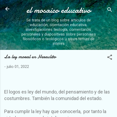
el mosaico educativo
Ir al contenido principal
Se trata de un blog sobre artículos de
educación, orientación educativa,
investigaciones teología, comentarios
personales y diapositivas sobre personajes
filosóficos o teológicos u otros temas de
interes
La ley moral en Heraclito
-
julio 01, 2022
El logos es ley del mundo, del pensamiento y de las
costumbres. También la comunidad del estado.
Para cumplir la ley hay que conocerla, por tanto la