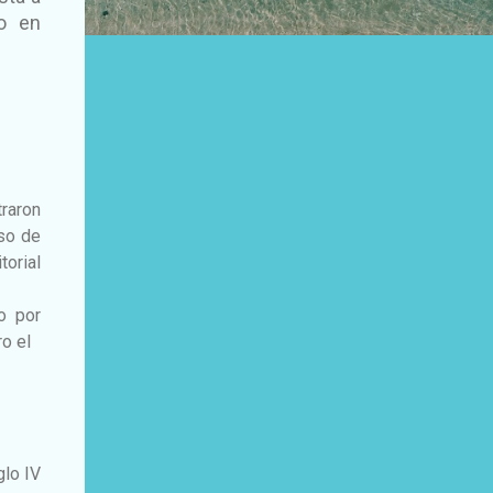
o en
traron
oso de
torial
o por
ro el
glo IV