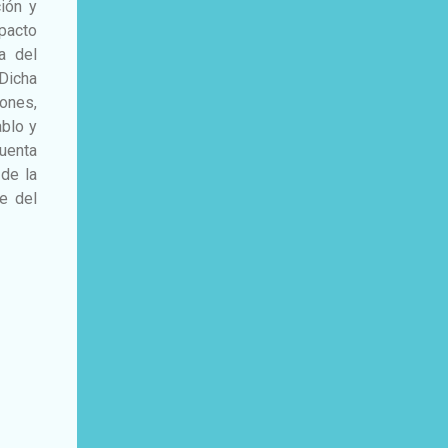
ción y
mpacto
a del
 Dicha
iones,
ablo y
uenta
 de la
e del