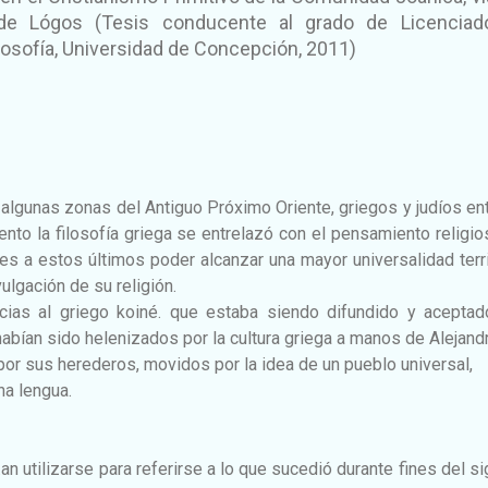
 de Lógos (Tesis conducente al grado de Licenciad
osofía, Universidad de Concepción, 2011)
lgunas zonas del Antiguo Próximo Oriente, griegos y judíos en
to la filosofía griega se entrelazó con el pensamiento religi
es a estos últimos poder alcanzar una mayor universalidad terri
ulgación de su religión.
acias al griego koiné. que estaba siendo difundido y aceptad
abían sido helenizados por la cultura griega a manos de Alejand
or sus herederos, movidos por la idea de un pueblo universal,
cha lengua.
an utilizarse para referirse a lo que sucedió durante fines del si