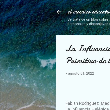
el mosaico educati
Se trata de un blog sobre 
personales y diapositivas
La Influencia
Primitivo de
-
agosto 01, 2022
Fabián Rodríguez Med
La Influencia Helénica