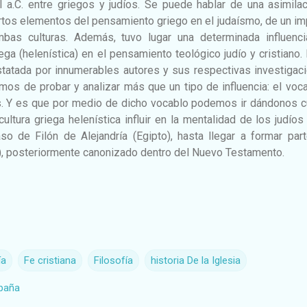
I a.C. entre griegos y judíos. Se puede hablar de una asimila
rtos elementos del pensamiento griego en el judaísmo, de un i
mbas culturas. Además, tuvo lugar una determinada influenci
ega (helenística) en el pensamiento teológico judío y cristiano.
statada por innumerables autores y sus respectivas investigac
emos de probar y analizar más que un tipo de influencia: el voc
s. Y es que por medio de dicho vocablo podemos ir dándonos c
ultura griega helenística influir en la mentalidad de los judíos
o de Filón de Alejandría (Egipto), hasta llegar a formar part
), posteriormente canonizado dentro del Nuevo Testamento.
ía
Fe cristiana
Filosofía
historia De la Iglesia
spaña