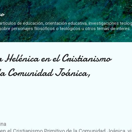
Ir al contenido principal
vo
artículos de educación, orientación educativa, investigaciones teolo
 sobre personajes filosóficos o teológicos u otros temas de interes
 Helénica en el Cristianismo
 la Comunidad Joánica,
ina
 en el Cristianismo Primitivo de la Comunidad Joánica, vi