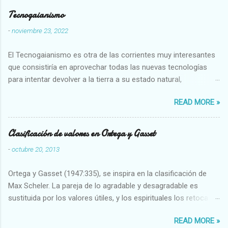
Tecnogaianismo
-
noviembre 23, 2022
El Tecnogaianismo es otra de las corrientes muy interesantes
que consistiría en aprovechar todas las nuevas tecnologías
para intentar devolver a la tierra a su estado natural,
restaurarando todo el daño que hemos hecho a la tierra los
READ MORE »
seres humanos.
Clasificación de valores en Ortega y Gasset
-
octubre 20, 2013
Ortega y Gasset (1947:335), se inspira en la clasificación de
Max Scheler. La pareja de lo agradable y desagradable es
sustituida por los valores útiles, y los espirituales los retoca.
Su clasificación queda : 1 UTILES Capaz-Incapaz Caro-Barato
READ MORE »
Abundante-Escaso,etc 2 VITALES Sano-Enfermo Selecto-