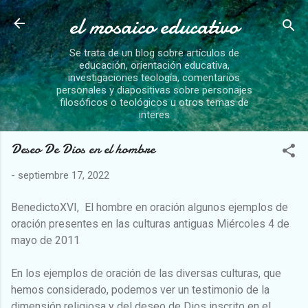
el mosaico educativo
Ir al contenido principal
Se trata de un blog sobre artículos de
educación, orientación educativa,
investigaciones teología, comentarios
personales y diapositivas sobre personajes
filosóficos o teológicos u otros temas de
interes
Deseo De Dios en el hombre
-
septiembre 17, 2022
BenedictoXVI, El hombre en oración algunos ejemplos de
oración presentes en las culturas antiguas Miércoles 4 de
mayo de 2011
En los ejemplos de oración de las diversas culturas, que
hemos
considerado, podemos
ver un testimonio de la
dimensión religiosa y del deseo de Dios inscrito en el