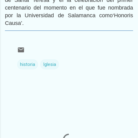
de Santa Teresa y el la celebración del primer
centenario del momento en el que fue nombrada
por la Universidad de Salamanca como‘Honoris
Causa’.
historia
Iglesia
C
o
m
e
n
t
a