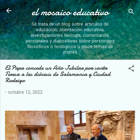
el mosaico educativo
Ir al contenido principal
Se trata de un blog sobre artículos de
educación, orientación educativa,
investigaciones teología, comentarios
personales y diapositivas sobre personajes
filosóficos o teológicos u otros temas de
interes
El Papa concede un Año Jubilar por santa
Teresa a las diócesis de Salamanca y Ciudad
Rodrigo
-
octubre 12, 2022