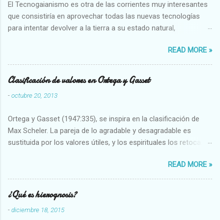
El Tecnogaianismo es otra de las corrientes muy interesantes
que consistiría en aprovechar todas las nuevas tecnologías
para intentar devolver a la tierra a su estado natural,
restaurarando todo el daño que hemos hecho a la tierra los
READ MORE »
seres humanos.
Clasificación de valores en Ortega y Gasset
-
octubre 20, 2013
Ortega y Gasset (1947:335), se inspira en la clasificación de
Max Scheler. La pareja de lo agradable y desagradable es
sustituida por los valores útiles, y los espirituales los retoca.
Su clasificación queda : 1 UTILES Capaz-Incapaz Caro-Barato
READ MORE »
Abundante-Escaso,etc 2 VITALES Sano-Enfermo Selecto-
Vulgar Enérgico-Inerte Fuerte-Débil,etc. 3 ESPIRITUALES a)
Intelectuales Conocimiento-Error Exacto-Aproximado
¿Qué es hierognosis?
Evidente-Probable,etc b) Morales Bueno-malo Bondadoso-
-
diciembre 18, 2015
malvado Justo-Injusto Escrupuloso-Relajado Leal-Desleal,etc.